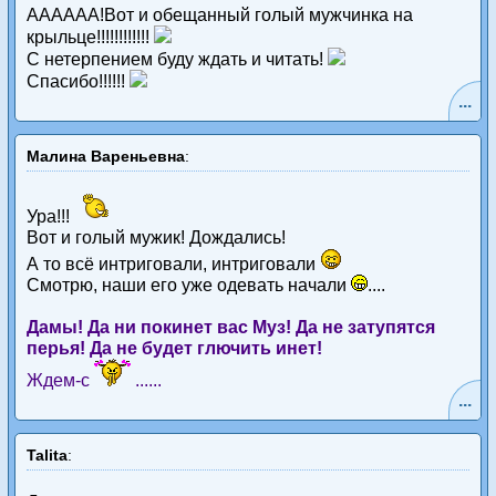
АААААА!Вот и обещанный голый мужчинка на
крыльце!!!!!!!!!!!!
С нетерпением буду ждать и читать!
Спасибо!!!!!!
...
Малина Вареньевна
:
Ура!!!
Вот и голый мужик! Дождались!
А то всё интриговали, интриговали
Смотрю, наши его уже одевать начали
....
Дамы! Да ни покинет вас Муз! Да не затупятся
перья! Да не будет глючить инет!
Ждем-с
......
...
Talita
: