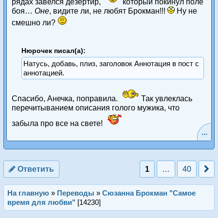
рядах завелся дезертир,
который покинул поле
боя…
Оне
, видите ли, не любят Брокман!!!
Ну не
смешно ли?
Нюрочек писал(а):
Натусь, добавь, плиз, заголовок Аннотация в пост с
аннотацией.
Спасибо, Анечка, поправила.
Так увлеклась
перечитыванием описания голого мужика, что
забыла про все на свете!
...
Ответить
1
…
40
На главную
»
Переводы
»
Сюзанна Брокман "Самое
время для любви"
[14230]