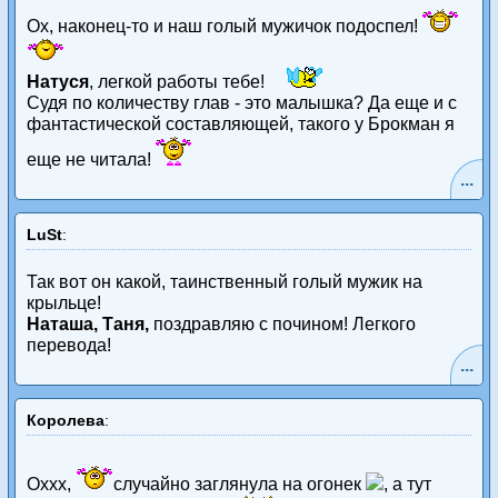
Ох, наконец-то и наш голый мужичок подоспел!
Натуся
, легкой работы тебе!
Судя по количеству глав - это малышка? Да еще и с
фантастической составляющей, такого у Брокман я
еще не читала!
...
LuSt
:
Так вот он какой, таинственный голый мужик на
крыльце!
Наташа, Таня,
поздравляю с почином! Легкого
перевода!
...
Королева
:
Оххх,
случайно заглянула на огонек
, а тут