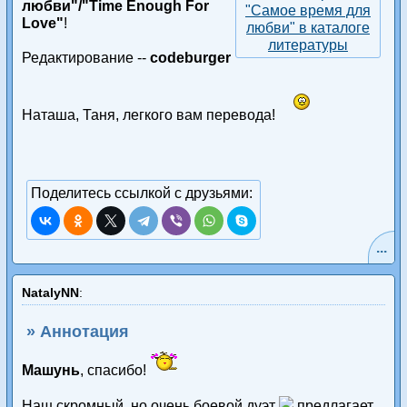
любви"/"Time Enough For
"Самое время для
Love"
!
любви" в каталоге
литературы
Редактирование --
codeburger
Наташа, Таня, легкого вам перевода!
Поделитесь ссылкой с друзьями:
...
NatalyNN
:
» Аннотация
Машунь
, спасибо!
Наш скромный, но очень боевой дуэт
предлагает