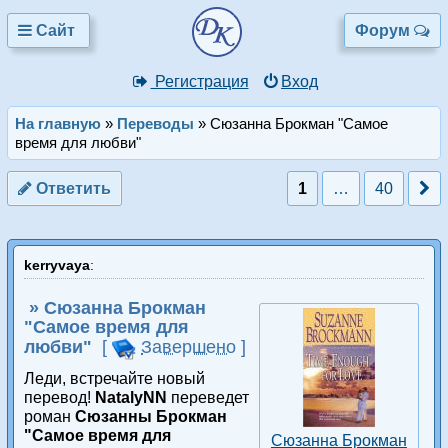
Сайт
Форум
Регистрация
Вход
На главную
»
Переводы
»
Сюзанна Брокман "Самое
время для любви"
Ответить
1
…
40
kerryvaya
:
» Сюзанна Брокман
"Самое время для
любви"
[
Завершено
]
Леди, встречайте новый
перевод!
NatalyNN
переведет
роман
Сюзанны Брокман
"Самое время для
Сюзанна Брокман