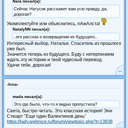
Nara писал(а):
Сейчас Натусик расскажет вам усю правду, да,
дорогая?
Укомплектуйте или объяснитесь, пАжАлста!
NatalyNN писал(а):
..его рассказ о возвращении из будущего..
Интересный выбор, Наталья. Спаситель из прошлого
уже был.
Значится теперь из будущего. Буду с нетерпением
ждать эту историю и твой чудесный перевод.
Удачи тебе, дорогая!
...
-Inna-
:
mada писал(а):
Это где было, что-то я видно пропустила?
Света, быстро читать. Это классная история! Энн
Стюарт "Еще один Валентинов день"
https://lady.webnice.ru/forum/viewtopic.php?t=13838
...