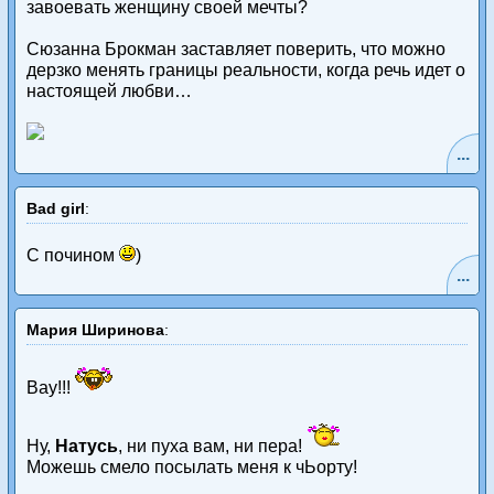
завоевать женщину своей мечты?
Сюзанна Брокман заставляет поверить, что можно
дерзко менять границы реальности, когда речь идет о
настоящей любви…
...
Bad girl
:
С почином
)
...
Мария Ширинова
:
Вау!!!
Ну,
Натусь
, ни пуха вам, ни пера!
Можешь смело посылать меня к чЬорту!