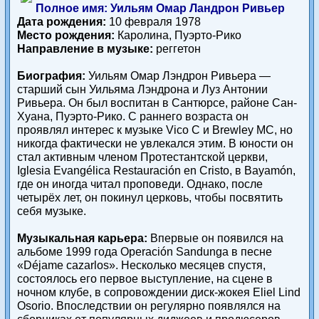
Полное имя: Уильям Омар Ландрон Ривьер
Дата рождения:
10 февраля 1978
Место рождения:
Каролина, Пуэрто-Рико
Направление в музыке:
реггетон
Биография:
Уильям Омар Лэндрон Ривьера —
старший сын Уильяма Лэндрона и Луз Антонии
Ривьера. Он был воспитан в Сантюрсе, районе Сан-
Хуана, Пуэрто-Рико. С раннего возраста он
проявлял интерес к музыке Vico C и Brewley MC, но
никогда фактически не увлекался этим. В юности он
стал активным членом Протестантской церкви,
Iglesia Evangélica Restauración en Cristo, в Bayamón,
где он иногда читал проповеди. Однако, после
четырёх лет, он покинул церковь, чтобы посвятить
себя музыке.
Музыкальная карьера:
Впервые он появился на
альбоме 1999 года Operación Sandunga в песне
«Déjame cazarlos». Несколько месяцев спустя,
состоялось его первое выступление, на сцене в
ночном клубе, в сопровождении диск-жокея Eliel Lind
Osorio. Впоследствии он регулярно появлялся на