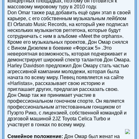
концертных площадках, поэтому он готовится к
массовому мировому туру в 2010 году.
Don Omar также рад добавить ещё один этап в своей
карьере, с его собственным музыкальным лейблом
El Orfanato Music Records, на который уже подписал
нескольких музыкантов реггетона, которые будут
сотрудничать с ним в альбоме «Meet the orphans».
Кроме его музыкальных проектов, Дон Омар снялся
с Вином Дизелем в боевике «Форсаж 5» .Это
невероятная возможность, которая подчеркивает и
демонстрирует широкий спектр талантов Дон Омара.
Harley Davidson предложил Дон Омару стать частью
агрессивной кампании молодежи, которая была
начата по всему миру. Певец появляется на сайте
«Harlistas», рассказывает свою историю и
приглашает других, предлагая рассказать свою.
Дон Омар так же принимает участие в
профессиональном гоночном спорте. Он является
профессиональным аттестованным гонщиком от
Пуэрто Рико, с лицензией, собственной командой и
дрэговой машиной 2JZ Toyota Celica Turbo и
участвует в гонках по всему миру.
Семейное положение:
Дон Омар был женат на