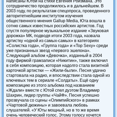
написаны Ютой на стихи Евгения Ройзмана. Это
сотрудничество продолжилось и в дальнейшем. В
2003 году, по результатам спецопроса, проведенного
авторитетнейшим институтом изучения
общественного мнения Gallup Media, Юта вошла в
сотню самых известных российских артистов. Год
спустя популярное музыкальное издание «Звуковая
дорожка» МК, подводя итоги 2003 года, назвала
артистку «одной из самых-самых» в категориях
«Солистка года», «Группа года» и «Top Sexy» среди
уже признанных звезд «первого эшелона».
Следующий альбом «Девочка», изданный в 2004
году фирмой грамзаписи «Никитин», также включил
в себя композицию, которая надолго стала визитной
карточкой артистки — «Жили-были». Песня удачно
стартовала на радио, и впоследствии стала одной из
ключевых тем в сериале «Солдаты». Ещё одну
композицию из этого альбома под названием
«Ждали» вместе с Ютой спел дуэтом Владимир
Шахрин, лидер группы «ЧайФ». Песня успешно
прозвучала со сцены «Олимпийского» в рамках
«Чартовой дюжины» и завоевала любовь
слушателей. «У Юты мощный, но в то же время
очень человеческий голос. Этому голосу хочется