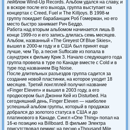
лейблом Wind-Up Records. Альбом удался на славу, и
в вскоре после его выхода, группа выступает на
концертах с Creed, Fuel и The Killjoys. В 1998-м
группу покидает барабанщик Роб Гомерман, но его
место быстро занимает Рич Беддо.
Работа над вторым альбомом начинается лишь В
конце 1999-го и его запись длилась семь месяцев.
Альбом, названный «The Greyest Of Blue Skies»,
вышел в 2000-м году и в США был принят еще
лучше, чем Tip, а песня Suffocate из попала в
саундтрек к фильму Крик 3. Начало следующего года
группа провела в туре по Канаде вместе с Cold и в
туре под названием Big Noise.
После длительных разъездов группа садится за
создание новой пластинки, на которое уходит 18
месяцев. Третий лонглплей получил название
«Finger Eleven» и вышел в 2003 году, а его
продюсером был Джонни Кей из Disturbed. На
сегодняшний день, Finger Eleven — наиболее
успешный альбом группы, который в продажах
добрался до золотого статуса в США и до
платинового в Канаде. Сингл «One Thing» попал на
16-ю позицию на Billboard. В фильме Электра
присутствовал ремикс на песню «Thousand Mile