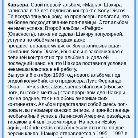
Карьера:
Свой первый альбом, «Magia», Шакира
записала в 13 лет, подписав контракт с Sony Discos.
Её всегда тянуло к року, но продюсеры полагали, что
ей более подходит звание поп-певицы. Этот альбом
не имел успеха. Второй альбом, «Peligro»
(Опасность), также не сделал Шакиру популярной,
уступив по объёмам продаж даже
предшествовавшему диску. Звукозаписывающая
компания Sony Discos, изначально заключившая с
певицей контракт на три альбома, и дала ей
последний шанс, на что Шакира поставила условие
невмешательства в её работу.
Выпуск в 6 октября 1996 год нового альбома под
эгидой колумбийского продюсера Луис Фернандо
Очоа — «Pies descalzos, sueños blancos» («Босые
ноги, высокие мечты») стал прорывом для Шакиры
как на родине, так и на обоих американских
континентах. Альбом представлял собой смесь поп-
рока и латиноамериканских ритмов, и принёс певице
необычайный успех в Латинской Америке, разойдясь
тиражом в 4 млн экземпляров. На песни «Estoy
aquí», «Dónde estás corazón» были отсняты по две
версии клипа. Шакира отправляется в 1995—1997 в