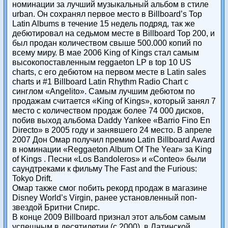
номинации за лучший музыкальный альбом в стиле
urban. Он сохранял первое место в Billboard’s Top
Latin Albums в течение 15 недель подряд, так же
дебютировал на седьмом месте в Billboard Top 200, и
был продан количеством свыше 500.000 копий по
всему миру. В мае 2006 King of Kings стал самым
высокопоставленным reggaeton LP в top 10 US
charts, с его дебютом на первом месте в Latin sales
charts и #1 Billboard Latin Rhythm Radio Chart с
синглом «Angelito». Самым лучшим дебютом по
продажам считается «King of Kings», который занял 7
место с количеством продаж более 74 000 дисков,
побив выход альбома Daddy Yankee «Barrio Fino En
Directo» в 2005 году и занявшего 24 место. В апреле
2007 Дон Омар получил премию Latin Billboard Award
в номинации «Reggaeton Album Of The Year» за King
of Kings . Песни «Los Bandoleros» и «Conteo» были
саундтреками к фильму The Fast and the Furious:
Tokyo Drift.
Омар также смог побить рекорд продаж в магазине
Disney World’s Virgin, ранее установленный поп-
звездой Бритни Спирс.
В конце 2009 Billboard признал этот альбом самым
успешным в десятилетии (с 2000), в Латинской