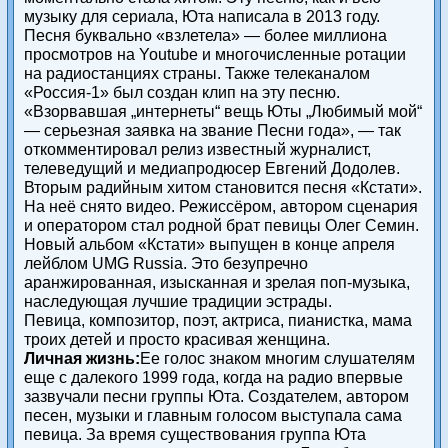
музыку для сериала, Юта написала в 2013 году.
Песня буквально «взлетела» — более миллиона
просмотров на Youtube и многочисленные ротации
на радиостанциях страны. Также телеканалом
«Россия-1» был создан клип на эту песню.
«Взорвавшая „интернеты“ вещь Юты „Любимый мой“
— серьезная заявка на звание Песни года», — так
откомментировал релиз известный журналист,
телеведущий и медиапродюсер Евгений Додолев.
Вторым радийным хитом становится песня «Кстати».
На неё снято видео. Режиссёром, автором сценария
и оператором стал родной брат певицы Олег Семин.
Новый альбом «Кстати» выпущен в конце апреля
лейблом UMG Russia. Это безупречно
аранжированная, изысканная и зрелая поп-музыка,
наследующая лучшие традиции эстрады.
Певица, композитор, поэт, актриса, пианистка, мама
троих детей и просто красивая женщина.
Личная жизнь:
Ее голос знаком многим слушателям
еще с далекого 1999 года, когда на радио впервые
зазвучали песни группы Юта. Создателем, автором
песен, музыки и главным голосом выступала сама
певица. За время существования группа Юта