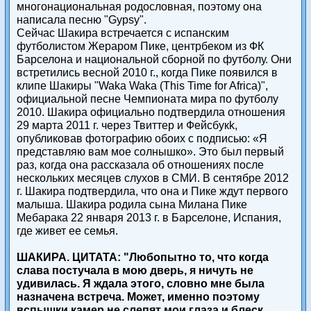
многонациональная родословная, поэтому она
написала песню "Gypsy".
Сейчас Шакира встречается с испанским
футболистом Жераром Пике, центрбеком из ФК
Барселона и национальной сборной по футболу. Они
встретились весной 2010 г., когда Пике появился в
клипе Шакиры "Waka Waka (This Time for Africa)",
официальной песне Чемпионата мира по футболу
2010. Шакира официально подтвердила отношения
29 марта 2011 г. через Твиттер и Фейсбукk,
опубликовав фотографию обоих с подписью: «Я
представляю вам мое солнышко». Это был первый
раз, когда она рассказала об отношениях после
нескольких месяцев слухов в СМИ. В сентябре 2012
г. Шакира подтвердила, что она и Пике ждут первого
малыша. Шакира родила сына Милана Пике
Мебарака 22 января 2013 г. в Барселоне, Испания,
где живет ее семья.
ШАКИРА. ЦИТАТА: "Любопытно то, что когда
слава постучала в мою дверь, я ничуть не
удивилась. Я ждала этого, словно мне была
назначена встреча. Может, именно поэтому
вспышки камер не слепят мои глаза и блеск