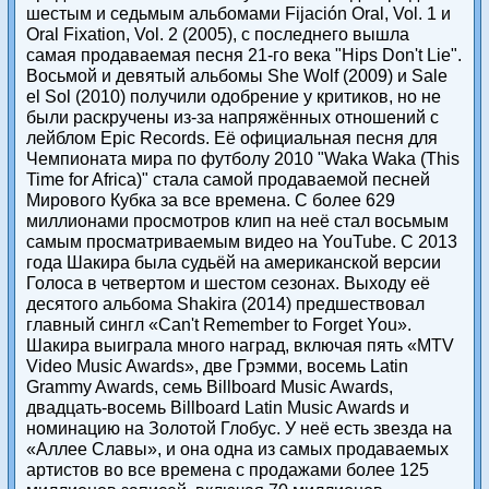
шестым и седьмым альбомами Fijación Oral, Vol. 1 и
Oral Fixation, Vol. 2 (2005), с последнего вышла
самая продаваемая песня 21-го века "Hips Don't Lie".
Восьмой и девятый альбомы She Wolf (2009) и Sale
el Sol (2010) получили одобрение у критиков, но не
были раскручены из-за напряжённых отношений с
лейблом Epic Records. Её официальная песня для
Чемпионата мира по футболу 2010 "Waka Waka (This
Time for Africa)" стала самой продаваемой песней
Мирового Кубка за все времена. С более 629
миллионами просмотров клип на неё стал восьмым
самым просматриваемым видео на YouTube. С 2013
года Шакира была судьёй на американской версии
Голоса в четвертом и шестом сезонах. Выходу её
десятого альбома Shakira (2014) предшествовал
главный сингл «Can't Remember to Forget You».
Шакира выиграла много наград, включая пять «MTV
Video Music Awards», две Грэмми, восемь Latin
Grammy Awards, семь Billboard Music Awards,
двадцать-восемь Billboard Latin Music Awards и
номинацию на Золотой Глобус. У неё есть звезда на
«Аллее Славы», и она одна из самых продаваемых
артистов во все времена с продажами более 125