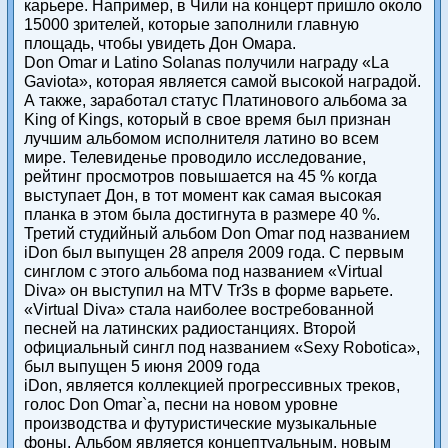
карьере. Например, в Чили на концерт пришло около
15000 зрителей, которые заполнили главную
площадь, чтобы увидеть Дон Омара.
Don Omar и Latino Solanas получили награду «La
Gaviota», которая является самой высокой наградой.
А также, заработал статус Платинового альбома за
King of Kings, который в свое время был признан
лучшим альбомом исполнителя латино во всем
мире. Телевиденье проводило исследование,
рейтинг просмотров повышается на 45 % когда
выступает Дон, в тот момент как самая высокая
планка в этом была достигнута в размере 40 %.
Третий студийный альбом Don Omar под названием
iDon был выпущен 28 апреля 2009 года. С первым
синглом с этого альбома под названием «Virtual
Diva» он выступил на MTV Tr3s в форме варьете.
«Virtual Diva» стала наиболее востребованной
песней на латинских радиостанциях. Второй
официальный сингл под названием «Sexy Robotica»,
был выпущен 5 июня 2009 года
iDon, является коллекцией прогрессивных треков,
голос Don Omar`а, песни на новом уровне
производства и футуристические музыкальные
фоны. Альбом является концептуальным, новым