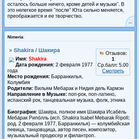
осталось больше ничего, кроме детей и музыки". В
это нелегкое время "после" Юта сильно меняется,
преображается и ее творчество.
...
Nimeria
:
» Shakira / Шакира
Отзывов:
Имя:
Shakira
1
Дата рождения:
2 февраля 1977
Ср.балл: 5.00
года
Смотреть
Место рождения:
Барранкилья,
Колумбия
Родители:
Вильям Мебарак и Нидия дель Кармэн
Направление в Музыке:
поп-рок, поп-латино,
испанский рок, танцевальная музыка, фолк, этника
Биография:
Шаки́ра, полное имя Шаки́ра Исабе́ль
Меба́рак Рипо́лль (исп. Shakira Isabel Mebarak Ripoll;
род. 2 февраля 1977, Барранкилья) — колумбийская
певица, танцовщица, автор песен, композитор,
музыкальный продюсер и филантроп.