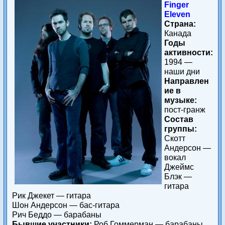
Finger
Eleven
Страна:
Канада
Годы
активности:
1994 —
наши дни
Направлен
ие в
музыке:
пост-гранж
Состав
группы:
Скотт
Андерсон —
вокал
Джеймс
Блэк —
гитара
Рик Джекет — гитара
Шон Андерсон — бас-гитара
Рич Беддо — барабаны
Бывшие участники:
Роб Гоммерман — барабаны