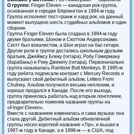
О группе:
Finger Eleven — канадская рок-группа,
основанная в городке Бёрлингтон в 1994-м году.
Группа исполняет пост-гранж и хард рок, на данный
момент выпущено шесть студийных альбомов и один
сборник.
Группа Finger Eleven была создана в 1994-м году
двумя братьями, Шоном и Скоттом Андерсонами.
Скотт был вокалистом, а Шон играл на бас-гитаре.
Другие роли в группе достались школьным друзьям
братьев, Джеймсу Блеку (гитара), Робу Гомерману
(барабаны) и Рику Джекету (гитара). Первоначально
группа называлась Rainbow Butt Monkeys. В 1995-м
году ребята подписали контракт с Mercury Records и
выпускают свой дебютный альбом, Letters From
Chutney. Альбом получился весьма неплохим, и
хорошо продался в Канаде. После его выхода,
группа принялась работать над вторым лонгплеем,
предварительно поменяв название группы на
«Finger Eleven».
Вместе с названием изменилась и сама музыка: она
стала другой. Дебютный альбом обновлённой
группы носил короткой название «Tip», и вышел в
1997-м году в Канаде, а в 1998-м — в США, под