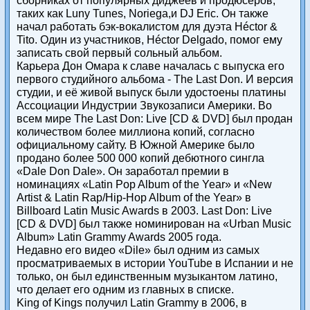
сборниках от популярных диджеев и продюсеров,
таких как Luny Tunes, Noriega,и DJ Eric. Он также
начал работать бэк-вокалистом для дуэта Héctor &
Tito. Один из участников, Héctor Delgado, помог ему
записать свой первый сольный альбом.
Карьера Дон Омара к славе началась с выпуска его
первого студийного альбома - The Last Don. И версия
студии, и её живой выпуск были удостоены платины
Ассоциации Индустрии Звукозаписи Америки. Во
всем мире The Last Don: Live [CD & DVD] был продан
количеством более миллиона копий, согласно
официальному сайту. В Южной Америке было
продано более 500 000 копий дебютного сингла
«Dale Don Dale». Он заработал премии в
номинациях «Latin Pop Album of the Year» и «New
Artist & Latin Rap/Hip-Hop Album of the Year» в
Billboard Latin Music Awards в 2003. Last Don: Live
[CD & DVD] был также номинирован на «Urban Music
Album» Latin Grammy Awards 2005 года.
Недавно его видео «Dile» был одним из самых
просматриваемых в истории YouTube в Испании и не
только, он был единственным музыкантом латино,
что делает его одним из главных в списке.
King of Kings получил Latin Grammy в 2006, в