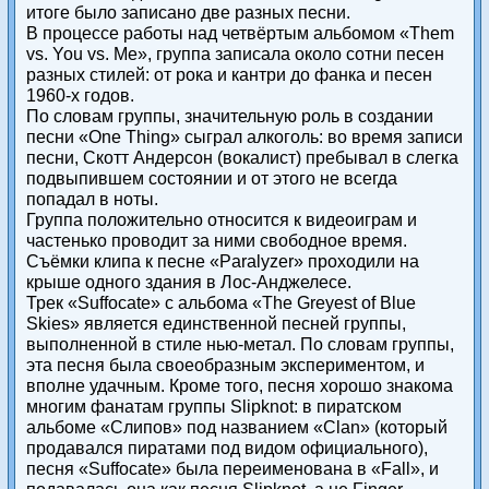
итоге было записано две разных песни.
В процессе работы над четвёртым альбомом «Them
vs. You vs. Me», группа записала около сотни песен
разных стилей: от рока и кантри до фанка и песен
1960-х годов.
По словам группы, значительную роль в создании
песни «One Thing» сыграл алкоголь: во время записи
песни, Скотт Андерсон (вокалист) пребывал в слегка
подвыпившем состоянии и от этого не всегда
попадал в ноты.
Группа положительно относится к видеоиграм и
частенько проводит за ними свободное время.
Съёмки клипа к песне «Paralyzer» проходили на
крыше одного здания в Лос-Анджелесе.
Трек «Suffocate» с альбома «The Greyest of Blue
Skies» является единственной песней группы,
выполненной в стиле нью-метал. По словам группы,
эта песня была своеобразным экспериментом, и
вполне удачным. Кроме того, песня хорошо знакома
многим фанатам группы Slipknot: в пиратском
альбоме «Слипов» под названием «Clan» (который
продавался пиратами под видом официального),
песня «Suffocate» была переименована в «Fall», и