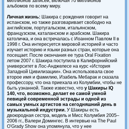
миллионов записей, включая 70 миллионов
альбомов по всему миру.
Личная жизнь:
Шакира с рождения говорит на
испанском, но также разговаривает свободно на
английском, португальском, итальянском,
французском, каталанском и арабском. Шакира
католичка, и она встречалась с Иоанном Павлом II в
1998 г. Она интересуется мировой историей и часто
изучает историю и языки разных стран, которые она
посещает. После окончания ее тура Oral Fixation
летом 2007 г. Шакира поступила в Калифорнийский
университет в Лос-Анджелесе на курс «История
Западной Цивилизации». Она использовала свое
второе имя и фамилию, Изабель Мебарак и сказала
профессору, что она приехала из Колумбии, чтобы не
быть узнанной. Также известно, что
у Шакиры IQ
140, что, возможно, делает ее самой умной
певицей современной эстрады и одной из
самых умных артистов на сегодняшний день в
музыкальной индустрии.
У Шакиры есть
двоюродная сестра, модель и Мисс Колумбия 2005–
2006 гг., Валери Домингес. В интервью на The Paul
O'Grady Show она упомянула, что у нее