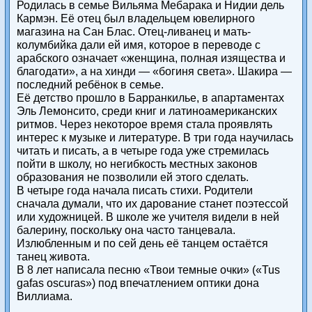
Родилась в семье Вильяма Мебарака и Нидии дель
Кармэн. Её отец был владельцем ювелирного
магазина на Сан Блас. Отец-ливанец и мать-
колумбийка дали ей имя, которое в переводе с
арабского означает «женщина, полная изящества и
благодати», а на хинди — «богиня света». Шакира —
последний ребёнок в семье.
Её детство прошло в Барранкилье, в апартаментах
Эль Лемонсито, среди книг и латиноамериканских
ритмов. Через некоторое время стала проявлять
интерес к музыке и литературе. В три года научилась
читать и писать, а в четыре года уже стремилась
пойти в школу, но негибкость местных законов
образования не позволили ей этого сделать.
В четыре года начала писать стихи. Родители
сначала думали, что их дарование станет поэтессой
или художницей. В школе же учителя видели в ней
балерину, поскольку она часто танцевала.
Излюбленным и по сей день её танцем остаётся
танец живота.
В 8 лет написала песню «Твои темные очки» («Tus
gafas oscuras») под впечатлением оптики дона
Виллиама.