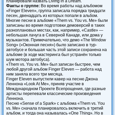
планировали назвать Living in a Dream.
Факты о группе:
Во время работы над альбомом
«Finger Eleven», группа записала порядка тридцати
песен, двенадцать из которых попали в альбом.
Многие песни в альбоме «Them vs. You vs. Me» были
записаны во время подготовки демоверсий в таких
разноплановых местах, как, например, «Castle» —
небольшая лачуга в Северной Канаде, или дома у
музыкантов. Примечательно, что демо «The Window
Song» («Оконная песня») было записано в тур-
автобусе и большая часть этой записи сохранена на
альбоме (в ходе мастеринга был устранён только
шум мотора автобуса).
«Them vs. You vs. Me» был записан быстрее, чем
любой другой альбом Finger Eleven — работа над
ним заняла всего три месяца.
Finger Eleven выпустили кавер на песню Джона
Леннона «Look At Me», приняв участие в
Международном Проекте Всепрощения, где разные
артисты перепевали классические произведения
Леннона.
Песню «Sense of a Spark» с альбома «Them vs. You
vs. Me» сначала планировалось включить в третий
альбом, и тогда она называлась «One Thing». Но в