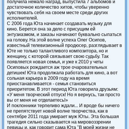
получила немало наград, выпустила 7 альбомов и
достаточное количество хитов, чтобы уверенно
чувствовать себя на своем месте среди других
исполнителей.
С 2006 года Юта начинает создавать музыку для
кино. Берется она за дело с присущим ей
энтузиазмом, и заказы начинают буквально сыпаться
на голову. На этой волне успеха Олег Осипов,
известный телевизионный продюсер, разглядывает в
Юте не только талантливого композитора, но и
женщину, с которой связывает свою судьбу. Так
появляется новая семья, и уже к 2010 у четы
Осиповых рождается аж трое очаровательных
детишек! Юта продолжала работать для кино, а вот
сольная карьера в 2009 году на время
приостанавливается - семья становиться
приоритетом. В этот период Юта говорила друзьям:
«У меня творческий отпуск! Но я вернусь, так просто
вы от меня не отделаетесь!»
И поклонники терпеливо ждали... И вроде бы ничего
не препятствует новой волне творчества, как в
сентябре 2011 года умирает муж Юты. Эта большая
трагедия сильно сказывается на мировоззрении
певицы и, как говорит сама Юта "В моей жизни не