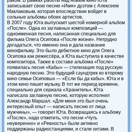
раком. В рамках работы над новым кино Юта
записывает свою песню «Имя» дуэтом с Алексеем
Маклаковым, которая впоследствии войдет в
сольные альбомы обоих артистов.
В 2007 году Юта выпускает шестой номерной альбом
«После». Одна из заглавных композиций —
одноименная песня, написанная специально для
фильма Олега Осипова «После жизни». Нетрудно
догадаться, что именно она и дала название
кинофильму. Это было дебютное кино для Олега
Осипова как режиссёра, а Юта выступила в качестве
композитора. Также в составе альбома «После»
появилась песня «Кабы» — стилизация под русскую
народную песню. Это будущий саундтрек ко второму
кино семьи Осиповых — «Если бы да кабы». Юта и в
этом кино пишет музыку. В тот же период времени,
специально для сериала «Хранитель», Юта
написала заглавную песню, которую исполнил
Александр Маршал. «Для меня это был очень
интересный опыт — написать песню от лица
мужчины», — говорит Юта. Возвращаясь к альбому
«После», надо отметить, что песни «Чуть
неуверенно» и «Ревность» были активно
поддержаны радиостанциями, и стали хитами. В