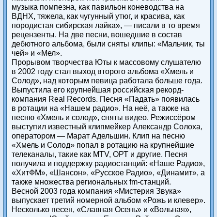
музыка помпезна, как павильон коневодства на
ВДНХ, тяжела, как чугунный утюг, и красива, как
породистая сибирская лайка», — писали в то время
рецензенты. На две песни, вошедшие в состав
дебютного альбома, были сняты клипы: «Мальчик, ты
чей» и «Мел».
Прорывом творчества Юты к массовому слушателю
в 2002 году стал выход второго альбома «Хмель и
Солод», над которым певица работала больше года.
Выпустила его крупнейшая российская рекорд-
компания Real Records. Песня «Падать» появилась
в ротации на «Нашем радио». На неё, а также на
песню «Хмель и солод», сняты видео. Режиссёром
выступил известный клипмейкер Александр Солоха,
оператором — Марат Адельшин. Клип на песню
«Хмель и Солод» попал в ротацию на крупнейшие
телеканалы, такие как MTV, ОРТ и другие. Песня
получила и поддержку радиостанций: «Наше Радио»,
«ХитФМ», «Шансон», «Русское Радио», «Динамит», а
также множества региональных fm-станций.
Весной 2003 года компания «Мистерия Звука»
выпускает третий номерной альбом «Рожь и клевер».
Несколько песен, «Славная Осень» и «Вольная»,