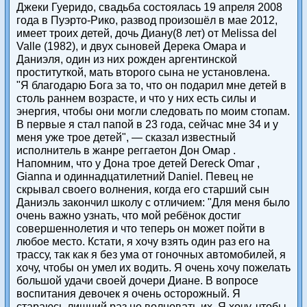
Джеки Гуеридо, свадьба состоялась 19 апреля 2008
года в Пуэрто-Рико, развод произошёл в мае 2012,
имеет троих детей, дочь Диану(8 лет) от Melissa del
Valle (1982), и двух сыновей Дерека Омара и
Даниэля, один из них рожден аргентинской
проституткой, мать второго сына не установлена.
"Я благодарю Бога за то, что он подарил мне детей в
столь раннем возрасте, и что у них есть силы и
энергия, чтобы они могли следовать по моим стопам.
В первые я стал папой в 23 года, сейчас мне 34 и у
меня уже трое детей", — сказал известный
исполнитель в жанре реггаетон Дон Омар .
Напомним, что у Дона трое детей Dereck Omar ,
Gianna и одиннадцатилетний Daniel. Певец не
скрывал своего волнения, когда его старший сын
Даниэль закончил школу с отличием: "Для меня было
очень важно узнать, что мой ребёнок достиг
совершеннолетия и что теперь он может пойти в
любое место. Кстати, я хочу взять один раз его на
трассу, так как я без ума от гоночных автомобилей, я
хочу, чтобы он умел их водить. Я очень хочу пожелать
большой удачи своей дочери Диане. В вопросе
воспитания девочек я очень осторожный. Я
стараюсь лишний раз не волновать их. Я хочу, чтобы