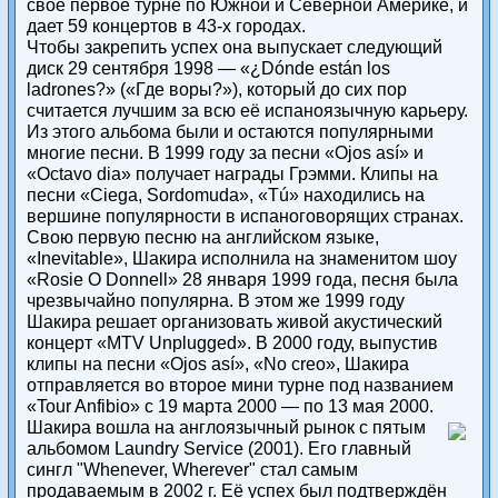
свое первое турне по Южной и Северной Америке, и
дает 59 концертов в 43-х городах.
Чтобы закрепить успех она выпускает следующий
диск 29 сентября 1998 — «¿Dónde están los
ladrones?» («Где воры?»), который до сих пор
считается лучшим за всю её испаноязычную карьеру.
Из этого альбома были и остаются популярными
многие песни. В 1999 году за песни «Ojos así» и
«Octavo dia» получает награды Грэмми. Клипы на
песни «Ciega, Sordomuda», «Tú» находились на
вершине популярности в испаноговорящих странах.
Свою первую песню на английском языке,
«Inevitable», Шакира исполнила на знаменитом шоу
«Rosie O Donnell» 28 января 1999 года, песня была
чрезвычайно популярна. В этом же 1999 году
Шакира решает организовать живой акустический
концерт «MTV Unplugged». В 2000 году, выпустив
клипы на песни «Ojos así», «No creo», Шакира
отправляется во второе мини турне под названием
«Tour Anfibio» с 19 марта 2000 — по 13 мая 2000.
Шакира вошла на англоязычный рынок с пятым
альбомом Laundry Service (2001). Его главный
сингл "Whenever, Wherever" стал самым
продаваемым в 2002 г. Её успех был подтверждён