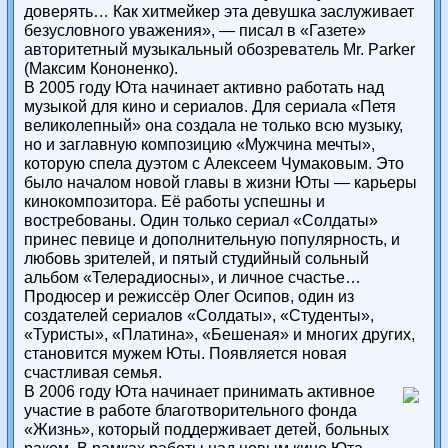
доверять… Как хитмейкер эта девушка заслуживает
безусловного уважения», — писал в «Газете»
авторитетный музыкальный обозреватель Mr. Parker
(Максим Кононенко).
В 2005 году Юта начинает активно работать над
музыкой для кино и сериалов. Для сериала «Петя
великолепный» она создала не только всю музыку,
но и заглавную композицию «Мужчина мечты»,
которую спела дуэтом с Алексеем Чумаковым. Это
было началом новой главы в жизни Юты — карьеры
кинокомпозитора. Её работы успешны и
востребованы. Один только сериал «Солдаты»
принес певице и дополнительную популярность, и
любовь зрителей, и пятый студийный сольный
альбом «Телерадиосны», и личное счастье…
Продюсер и режиссёр Олег Осипов, один из
создателей сериалов «Солдаты», «Студенты»,
«Туристы», «Платина», «Бешеная» и многих других,
становится мужем Юты. Появляется новая
счастливая семья.
В 2006 году Юта начинает принимать активное
участие в работе благотворительного фонда
«Жизнь», который поддерживает детей, больных