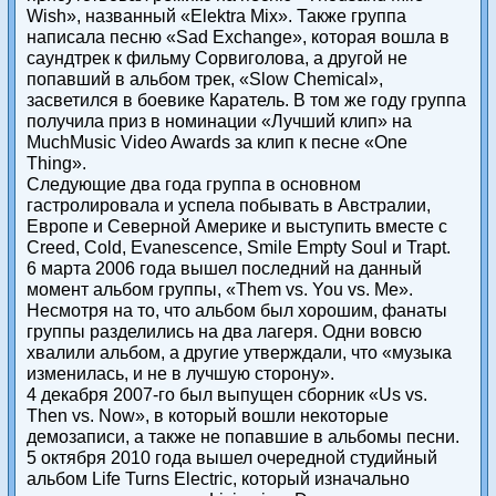
Wish», названный «Elektra Mix». Также группа
написала песню «Sad Exchange», которая вошла в
саундтрек к фильму Сорвиголова, а другой не
попавший в альбом трек, «Slow Chemical»,
засветился в боевике Каратель. В том же году группа
получила приз в номинации «Лучший клип» на
MuchMusic Video Awards за клип к песне «One
Thing».
Следующие два года группа в основном
гастролировала и успела побывать в Австралии,
Европе и Северной Америке и выступить вместе с
Creed, Cold, Evanescence, Smile Empty Soul и Trapt.
6 марта 2006 года вышел последний на данный
момент альбом группы, «Them vs. You vs. Me».
Несмотря на то, что альбом был хорошим, фанаты
группы разделились на два лагеря. Одни вовсю
хвалили альбом, а другие утверждали, что «музыка
изменилась, и не в лучшую сторону».
4 декабря 2007-го был выпущен сборник «Us vs.
Then vs. Now», в который вошли некоторые
демозаписи, а также не попавшие в альбомы песни.
5 октября 2010 года вышел очередной студийный
альбом Life Turns Electric, который изначально