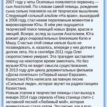
2007 году у четы Осиповых появляется первенец —
сын Анатолий. По словам самой певицы, рождение
сына сильно повлияло на её творческое мышление.
Следующий сольный альбом «На краю», вышедший
в 2008 году, стал неким переломным моментом в
мировоззрении Юты. В нём уже ощущается
творческий поиск певицей новых форм, красок и
эмоций. Вскоре, вслед за сыном Анатолием, Юта
рожает двух очаровательных близняшек Катю и
Машу. Счастью этой семьи нельзя было не
позавидовать, и, казалось, впереди у них долгие и
долгие лета. Но в сентябре 2011 года Олег
скоропостижно умирает. Эта трагедия заставляет
певицу на некоторое время замолчать. Но без
музыки Юта не видит смысла существования.
В 2013 году для цикла документальных фильмов
«Доска почетных» («Первый канал Евразия»,
Казахстан) Юта написала заглавную песню
«Сильные люди», которая звучит на радиостанциях
Казахстана.
Новым этапом в творчестве певицы стал выход в
январе 2014 года сериала «Пока станица спит» с
заглавной песней «Любимый мой», которая
моментально стала хитом. Эту песню, как и всю