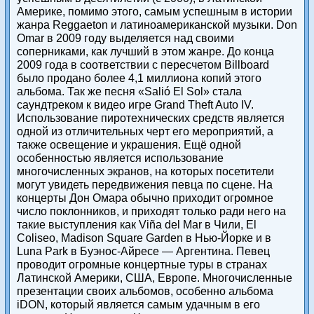
Америке, помимо этого, самым успешным в истории
жанра Reggaeton и латиноамериканской музыки. Don
Omar в 2009 году выделяется над своими
соперниками, как лучший в этом жанре. До конца
2009 года в соответствии с пересчетом Billboard
было продано более 4,1 миллиона копий этого
альбома. Так же песня «Salió El Sol» стала
саундтреком к видео игре Grand Theft Auto IV.
Использование пиротехнических средств является
одной из отличительных черт его мероприятий, а
также освещение и украшения. Ещё одной
особенностью является использование
многочисленных экранов, на которых посетители
могут увидеть передвижения певца по сцене. На
концерты Дон Омара обычно приходит огромное
число поклонников, и приходят только ради него на
такие выступления как Viña del Mar в Чили, El
Coliseo, Madison Square Garden в Нью-Йорке и в
Luna Park в Буэнос-Айресе — Аргентина. Певец
проводит огромные концертные туры в странах
Латинской Америки, США, Европе. Многочисленные
презентации своих альбомов, особенно альбома
iDON, который является самым удачным в его