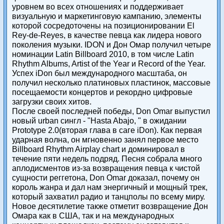
уровнем во всех отношениях и поддерживает
визуальную и маркетинговую кампанию, элементы
которой сосредоточены на позиционировании El
Rey-de-Reyes, в качестве певца как лидера нового
поколения музыки. IDON и Дон Омар получил четыре
номинации Latin Billboard 2010, в том числе Latin
Rhythm Albums, Artist of the Year и Record of the Year.
Успех iDon был международного масштаба, он
получил несколько платиновых пластинок, массовые
посещаемости концертов и рекордно цифровые
загрузки своих хитов.
После своей последней победы, Don Omar выпустил
новый urban сингл - "Hasta Abajo, " в ожидании
Prototype 2.0(вторая глава в саге iDon). Как первая
ударная волна, он мгновенно занял первое место
Billboard Rhythm Airplay chart и доминировал в
течение пяти недель подряд. Песня собрала много
аплодисментов из-за возвращения певца к чистой
сущности реггетона, Don Omar доказал, почему он
король жанра и дал нам энергичный и мощный трек,
который захватил радио и танцполы по всему миру.
Новое десятилетие также отметит возвращение Дон
Омара как в США, так и на международных