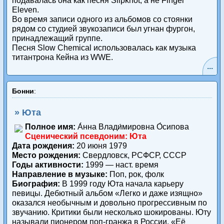
подавалась она как песня Slipknot, а не Finger
Eleven.
Во время записи одного из альбомов со стоянки
рядом со студией звукозаписи был угнан фургон,
принадлежащий группе.
Песня Slow Chemical использовалась как музыка
титантрона Кейна из WWE.
...
Бонни
:
» Юта
Полное имя:
А́нна Влади́мировна О́сипова
Сценический псевдоним: Юта
Дата рождения:
20 июня 1979
Место рождения:
Свердловск, РСФСР, СССР
Годы активности:
1999 — наст. время
Направление в музыке:
Поп, рок, фолк
Биография:
В 1999 году Юта начала карьеру
певицы. Дебютный альбом «Легко и даже изящно»
оказался необычным и довольно прогрессивным по
звучанию. Критики были несколько шокированы. Юту
называли пионером поп-гранжа в России. «Её