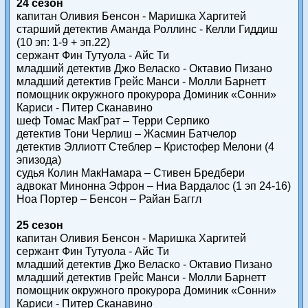
24 сезон
капитан Оливия Бенсон - Маришка Харгитей
старший детектив Аманда Роллинс - Келли Гиддиш
(10 эп: 1-9 + эп.22)
сержант Фин Тутуола - Айс Ти
младший детектив Джо Веласко - Октавио Пизано
младший детектив Грейс Манси - Молли Барнетт
помощник окружного прокурора Доминик «Сонни»
Кариси - Питер Сканавино
шеф Томас МакГрат – Терри Серпико
детектив Тони Черлиш – Жасмин Батчелор
детектив Эллиотт Стеблер – Кристофер Мелони (4
эпизода)
судья Колин МакНамара – Стивен Бредбери
адвокат Минонна Эфрон – Ниа Вардалос (1 эп 24-16)
Ноа Портер – Бенсон – Райан Баггл
25 сезон
капитан Оливия Бенсон - Маришка Харгитей
сержант Фин Тутуола - Айс Ти
младший детектив Джо Веласко - Октавио Пизано
младший детектив Грейс Манси - Молли Барнетт
помощник окружного прокурора Доминик «Сонни»
Кариси - Питер Сканавино