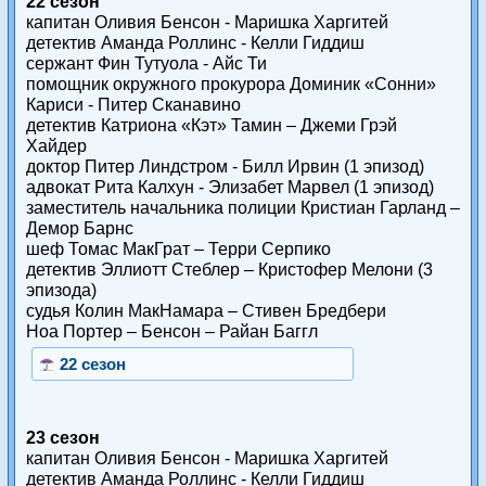
22 сезон
капитан Оливия Бенсон - Маришка Харгитей
детектив Аманда Роллинс - Келли Гиддиш
сержант Фин Тутуола - Айс Ти
помощник окружного прокурора Доминик «Сонни»
Кариси - Питер Сканавино
детектив Катриона «Кэт» Тамин – Джеми Грэй
Хайдер
доктор Питер Линдстром - Билл Ирвин (1 эпизод)
адвокат Рита Калхун - Элизабет Марвел (1 эпизод)
заместитель начальника полиции Кристиан Гарланд –
Демор Барнс
шеф Томас МакГрат – Терри Серпико
детектив Эллиотт Стеблер – Кристофер Мелони (3
эпизода)
судья Колин МакНамара – Стивен Бредбери
Ноа Портер – Бенсон – Райан Баггл
22 сезон
23 сезон
капитан Оливия Бенсон - Маришка Харгитей
детектив Аманда Роллинс - Келли Гиддиш