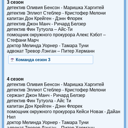
3 сезон
детектив Оливия Бенсон - Маришка Харгитей
детектив Эллиот Стеблер - Кристофер Мелони
капитан Дон Крейген - Дэнн Флорек
детектив Джон Манч - Ричард Белзер
детектив Фин Тутуола – Айс-Ти
помощник окружного прокурора Алекс Кэбот –
Стефани Марч
доктор Мелинда Уорнер - Тамара Туни
адвокат Тревор Лэнган – Питер Херманн
Команда сезон 3
4 сезон
детектив Оливия Бенсон - Маришка Харгитей
детектив Эллиот Стеблер - Кристофер Мелони
сержант Джон Манч - Ричард Белзер
детектив Фин Тутуола - Айс Ти
капитан Дон Крейген - Дэнн Флорек
помощник окружного прокурора Кейси Новак - Дайан
Нил
доктор Мелинда Уорнер - Тамара Туни
адвокат Тревор Лэнган – Питер Херманн