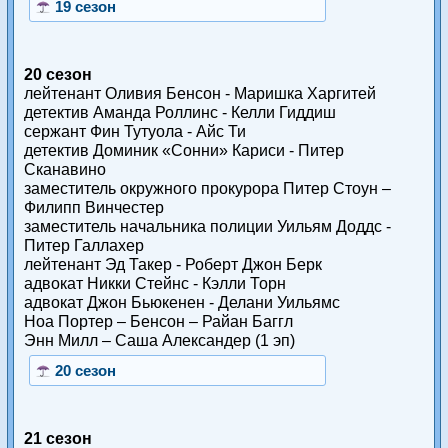
19 сезон
20 сезон
лейтенант Оливия Бенсон - Маришка Харгитей
детектив Аманда Роллинс - Келли Гиддиш
сержант Фин Тутуола - Айс Ти
детектив Доминик «Сонни» Кариси - Питер
Сканавино
заместитель окружного прокурора Питер Стоун –
Филипп Винчестер
заместитель начальника полиции Уильям Доддс -
Питер Галлахер
лейтенант Эд Такер - Роберт Джон Берк
адвокат Никки Стейнс - Кэлли Торн
адвокат Джон Бьюкенен - Делани Уильямс
Ноа Портер – Бенсон – Райан Баггл
Энн Милл – Саша Александер (1 эп)
20 сезон
21 сезон