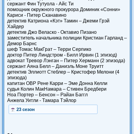
сержант Фин Тутуола - Айс Ти
помощник окружного прокурора Доминик «Сонни»
Кариси - Питер Сканавино
детектив Катриона «Кэт» Тамин – Джеми Грэй
Хайдер
детектив Джо Веласко - Октавио Пизано
заместитель начальника полиции Кристиан Гарланд –
Демор Барнс
шеф Томас МакГрат – Терри Серпико
доктор Питер Линдстром - Билл Ирвин (1 эпизод)
адвокат Тревор Лэнган – Питер Херманн (2 эпизода)
сержант Аяна Белл – Даниэль Моне Труитт
детектив Эллиотт Стеблер – Кристофер Мелони (4
эпизода)
капитан ОВР Рене Карри – Эме Донна Келли
судья Колин МакНамара – Стивен Бредбери
Ноа Портер – Бенсон – Райан Баггл
Анжела Уитли - Тамара Тэйлор
23 сезон