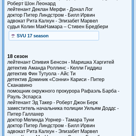
Роберт Шон Леонард
лейтенант Деклан Мерфи - Донал Лог
доктор Питер Линдстром - Билл Ирвин
адвокат Рита Калхун - Элизабет Марвел
судья Колин МакНамара – Стивен Бредбери
SVU 17 season
18 сезон
лейтенант Оливия Бенсон - Маришка Харгитей
детектив Аманда Роллинс - Келли Гиддиш
детектив Фин Тутуола - Айс Ти
детектив Доминик «Сонни» Кариси - Питер
Сканавино
помощник окружного прокурора Рафаэль Барба -
Рауль Эспарса
лейтенант Эд Такер - Роберт Джон Берк
заместитель начальника полиции Уильям Доддс -
Питер Галлахер
доктор Мелинда Уорнер - Тамара Туни
доктор Питер Линдстром - Билл Ирвин
адвокат Рита Калхун - Элизабет Марвел