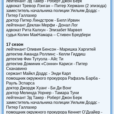
лейтенант Эд Такер - Роберт Джон Берк
адвокат Тревор Лэнган – Питер Херманн (2 эпизода)
заместитель начальника полиции Уильям Доддс -
Питер Галлахер
доктор Питер Линдстром - Билл Ирвин
лейтенант Деклан Мерфи - Донал Лог
адвокат Рита Калхун - Элизабет Марвел
судья Колин МакНамара – Стивен Бредбери
17 сезон
лейтенант Оливия Бенсон - Маришка Харгитей
детектив Аманда Роллинс - Келли Гиддиш
детектив Фин Тутуола - Айс Ти
детектив Доминик «Сонни» Кариси - Питер
Сканавино
сержант Майкл Доддс - Энди Карл
помощник окружного прокурора Рафаэль Барба -
Рауль Эспарса
доктор Джордж Хуанг - Би Ди Вонг
доктор Мелинда Уорнер - Тамара Туни
лейтенант Эд Такер - Роберт Джон Берк
заместитель начальника полиции Уильям Доддс -
Питер Галлахер
помощник окружного прокурора Кеннет О’Дуайер -