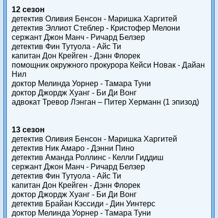
12 сезон
детектив Оливия Бенсон - Маришка Харгитей
детектив Эллиот Стеблер - Кристофер Мелони
сержант Джон Манч - Ричард Белзер
детектив Фин Тутуола - Айс Ти
капитан Дон Крейген - Дэнн Флорек
помощник окружного прокурора Кейси Новак - Дайан
Нил
доктор Мелинда Уорнер - Тамара Туни
доктор Джордж Хуанг - Би Ди Вонг
адвокат Тревор Лэнган – Питер Херманн (1 эпизод)
13 сезон
детектив Оливия Бенсон - Маришка Харгитей
детектив Ник Амаро - Дэнни Пино
детектив Аманда Роллинс - Келли Гиддиш
сержант Джон Манч - Ричард Белзер
детектив Фин Тутуола - Айс Ти
капитан Дон Крейген - Дэнн Флорек
доктор Джордж Хуанг - Би Ди Вонг
детектив Брайан Кэссиди - Дин Уинтерс
доктор Мелинда Уорнер - Тамара Туни