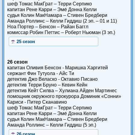
шеф Томас МакГрат – Терри Серпико
капитан Рене Карри – Эме́ Донна Келли
судья Колин МакНамара – Стивен Бредбери
Аманда Роллинс – Келли Гиддиш (2 эп. – 01 и 11)
Ноа Портер – Бенсон – Райан Баггл
комиссар Робин Петтис – Роберт Ньюман (3 эп.)
25 сезон
26 сезон
капитан Оливия Бенсон - Маришка Харгитей
сержант Фин Тутуола - Айс Ти
детектив Джо Веласко - Октавио Писано
детектив Терри Бруно – Кевин Кейн
детектив Кейт Силва – Хулиана Айден Мартинес
помощник окружного прокурора Доминик «Сонни»
Кариси - Питер Сканавино
шеф Томас МакГрат – Терри Серпико
капитан Рене Карри – Эме́ Донна Келли
судья Колин МакНамара – Стивен Бредбери
Аманда Роллинс – Келли Гиддиш (5 эп.)
26 сезон