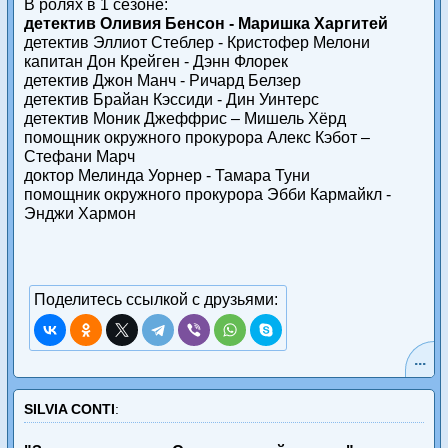
В ролях в 1 сезоне:
детектив Оливия Бенсон - Маришка Харгитей
детектив Эллиот Стеблер - Кристофер Мелони
капитан Дон Крейген - Дэнн Флорек
детектив Джон Манч - Ричард Белзер
детектив Брайан Кэссиди - Дин Уинтерс
детектив Моник Джеффрис – Мишель Хёрд
помощник окружного прокурора Алекс Кэбот –
Стефани Марч
доктор Мелинда Уорнер - Тамара Туни
помощник окружного прокурора Эбби Кармайкл -
Энджи Хармон
Поделитесь ссылкой с друзьями:
...
SILVIA CONTI
: