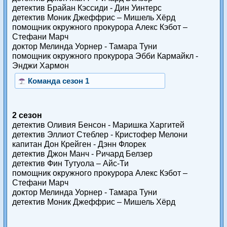
детектив Брайан Кэссиди - Дин Уинтерс
детектив Моник Джеффрис – Мишель Хёрд
помощник окружного прокурора Алекс Кэбот –
Стефани Марч
доктор Мелинда Уорнер - Тамара Туни
помощник окружного прокурора Эбби Кармайкл -
Энджи Хармон
Команда сезон 1
2 сезон
детектив Оливия Бенсон - Маришка Харгитей
детектив Эллиот Стеблер - Кристофер Мелони
капитан Дон Крейген - Дэнн Флорек
детектив Джон Манч - Ричард Белзер
детектив Фин Тутуола – Айс-Ти
помощник окружного прокурора Алекс Кэбот –
Стефани Марч
доктор Мелинда Уорнер - Тамара Туни
детектив Моник Джеффрис – Мишель Хёрд