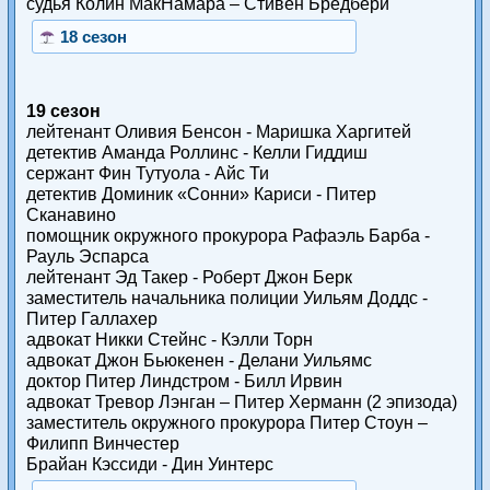
судья Колин МакНамара – Стивен Бредбери
18 сезон
19 сезон
лейтенант Оливия Бенсон - Маришка Харгитей
детектив Аманда Роллинс - Келли Гиддиш
сержант Фин Тутуола - Айс Ти
детектив Доминик «Сонни» Кариси - Питер
Сканавино
помощник окружного прокурора Рафаэль Барба -
Рауль Эспарса
лейтенант Эд Такер - Роберт Джон Берк
заместитель начальника полиции Уильям Доддс -
Питер Галлахер
адвокат Никки Стейнс - Кэлли Торн
адвокат Джон Бьюкенен - Делани Уильямс
доктор Питер Линдстром - Билл Ирвин
адвокат Тревор Лэнган – Питер Херманн (2 эпизода)
заместитель окружного прокурора Питер Стоун –
Филипп Винчестер
Брайан Кэссиди - Дин Уинтерс