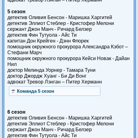
5 сезон
детектив Оливия Бенсон - Маришка Харгитей
детектив Эллиот Стеблер - Кристофер Мелони
сержант Джон Манч - Ричард Белзер
детектив Фин Тутуола - Айс Ти
капитан Дон Крейген - Дэнн Флорек
помощник окружного прокурора Александра Кэбот –
Стефани Марч
помощник окружного прокурора Кейси Новак - Дайан
Нил
доктор Мелинда Уорнер - Тамара Туни
доктор Джордж Хуанг - Би Ди Вонг
адвокат Тревор Лэнган – Питер Херманн
Команда 5 сезон
6 сезон
детектив Оливия Бенсон - Маришка Харгитей
детектив Эллиот Стеблер - Кристофер Мелони
сержант Джон Манч - Ричард Белзер
детектив Фин Тутуола - Айс Ти