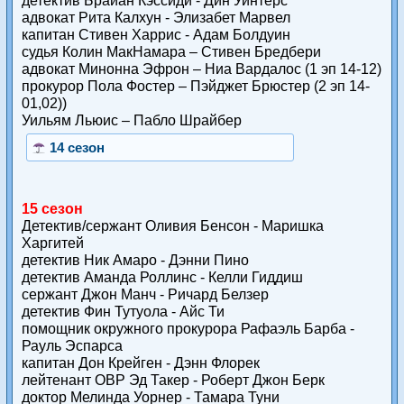
детектив Брайан Кэссиди - Дин Уинтерс
адвокат Рита Калхун - Элизабет Марвел
капитан Стивен Харрис - Адам Болдуин
судья Колин МакНамара – Стивен Бредбери
адвокат Минонна Эфрон – Ниа Вардалос (1 эп 14-12)
прокурор Пола Фостер – Пэйджет Брюстер (2 эп 14-
01,02))
Уильям Льюис – Пабло Шрайбер
14 сезон
15 сезон
Детектив/сержант Оливия Бенсон - Маришка
Харгитей
детектив Ник Амаро - Дэнни Пино
детектив Аманда Роллинс - Келли Гиддиш
сержант Джон Манч - Ричард Белзер
детектив Фин Тутуола - Айс Ти
помощник окружного прокурора Рафаэль Барба -
Рауль Эспарса
капитан Дон Крейген - Дэнн Флорек
лейтенант ОВР Эд Такер - Роберт Джон Берк
доктор Мелинда Уорнер - Тамара Туни