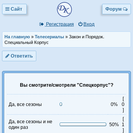
Сайт
Форум
Регистрация
Вход
На главную
»
Телесериалы
»
Закон и Порядок.
Специальный Корпус
Ответить
Вы смотрите/смотрели "Спецкорпус"?
[
Да, все сезоны
0%
0
]
[
Да, все сезоны и не
50%
1
один раз
]