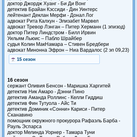
доктор Джордж Хуанг - Би Ди Вонг
детектив Брайан Кэссиди - Дин Уинтерс
лейтенант Деклан Мерфи - Донал Лог
адвокат Рита Калхун - Элизабет Марвел
адвокат Тревор Лэнган – Питер Херманн (1 эпизод)
доктор Питер Линдстром - Билл Ирвин
Уильям Льюис – Пабло Шрайбер
судья Колин МакНамара – Стивен Бредбери
адвокат Минонна Эфрон – Ниа Вардалос (2 эп 09,23)
15 сезон
16 сезон
сержант Оливия Бенсон - Маришка Харгитей
детектив Ник Амаро - Дэнни Пино
детектив Аманда Роллинс - Келли Гиддиш
детектив Фин Тутуола - Айс Ти
детектив Доминик «Сонни» Кариси - Питер
Сканавино
помощник окружного прокурора Рафаэль Барба -
Рауль Эспарса
доктор Мелинда Уорнер - Тамара Туни