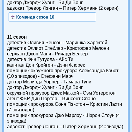
доктор Джордж Хуанг - Би Ди Вонг
адвокат Тревор Лэнган – Питер Херманн (2 серии)
Команда сезон 10
11 сезон
детектив Оливия Бенсон - Маришка Харгитей
детектив Эллиот Стеблер - Кристофер Мелони
сержант Джон Манч - Ричард Белзер
детектив Фин Тутуола - Айс Ти
капитан Дон Крейген - Дэнн Флорек
помощник окружного прокурора Александра Кэбот
(10 эпизодов) - Стефани Марч
доктор Мелинда Уорнер - Тамара Туни
доктор Джордж Хуанг - Би Ди Вонг
окружной прокурор Джек Маккой - Сэм Уотерстон
агент ФБР Дин Портер – Винсент Спано
помощник прокурора Соня Пэкстон – Кристин Лахти
(7 эпизодов)
помощник прокурора Джо Марлоу - Шэрон Стоун (4
эпизода)
адвокат Тревор Лэнган – Питер Херманн (2 эпизода)