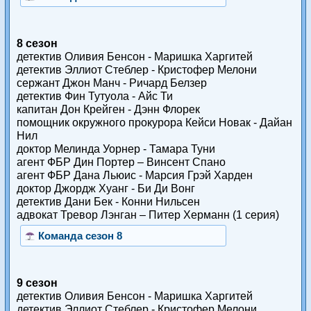
8 сезон
детектив Оливия Бенсон - Маришка Харгитей
детектив Эллиот Стеблер - Кристофер Мелони
сержант Джон Манч - Ричард Белзер
детектив Фин Тутуола - Айс Ти
капитан Дон Крейген - Дэнн Флорек
помощник окружного прокурора Кейси Новак - Дайан
Нил
доктор Мелинда Уорнер - Тамара Туни
агент ФБР Дин Портер – Винсент Спано
агент ФБР Дана Льюис - Марсия Грэй Харден
доктор Джордж Хуанг - Би Ди Вонг
детектив Дани Бек - Конни Нильсен
адвокат Тревор Лэнган – Питер Херманн (1 серия)
Команда сезон 8
9 сезон
детектив Оливия Бенсон - Маришка Харгитей
детектив Эллиот Стеблер - Кристофер Мелони