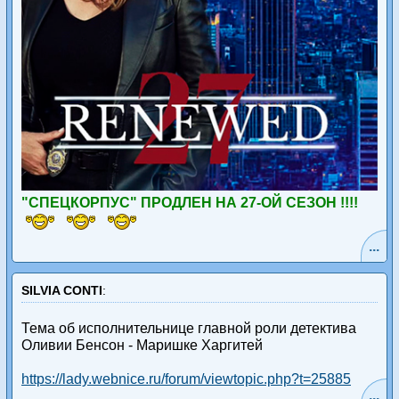
"СПЕЦКОРПУС" ПРОДЛЕН НА 27-ОЙ СЕЗОН !!!!
...
SILVIA CONTI
:
Тема об исполнительнице главной роли детектива
Оливии Бенсон - Маришке Харгитей
https://lady.webnice.ru/forum/viewtopic.php?t=25885
...