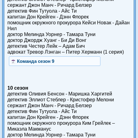
сержант Джон Манч - Ричард Белзер
детектив Фин Тутуола - Айс Ти
капитан Дон Крейген - Дэнн Флорек
помощник окружного прокурора Кейси Новак - Дайан
Нил
доктор Мелинда Уорнер - Тамара Туни
доктор Джордж Хуанг - Би Ди Вонг
детектив Честер Лейк – Адам Бич
адвокат Тревор Лэнган – Питер Херманн (1 серия)
Команда сезон 9
10 сезон
детектив Оливия Бенсон - Маришка Харгитей
детектив Эллиот Стеблер - Кристофер Мелони
сержант Джон Манч - Ричард Белзер
детектив Фин Тутуола - Айс Ти
капитан Дон Крейген - Дэнн Флорек
помощник окружного прокурора Ким Грейлек –
Микаэла Макманус
доктор Мелинда Уорнер - Тамара Туни