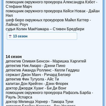
помощник окружного прокурора Александра Кэбот -
Стефани Марч
помощник окружного прокурора Кейси Новак - Дайан
Нил
шеф бюро окружных прокуроров Майкл Каттер -
Лайнас Роуч
судья Колин МакНамара – Стивен Бредбери
13 сезон
14 сезон
детектив Оливия Бенсон - Маришка Харгитей
детектив Ник Амаро - Дэнни Пино
детектив Аманда Роллинс - Келли Гиддиш
сержант Джон Манч - Ричард Белзер
детектив Фин Тутуола - Айс Ти
капитан Дон Крейген - Дэнн Флорек
доктор Джордж Хуанг - Би Ди Вонг
помощник окружного прокурора Рафаэль Барба -
Рауль Эспарса
доктор Мелинда Уорнер - Тамара Туни