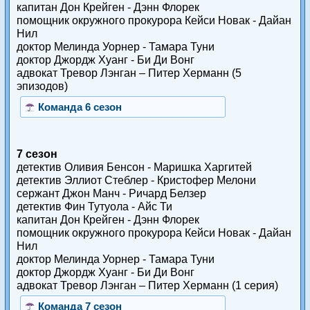
капитан Дон Крейген - Дэнн Флорек
помощник окружного прокурора Кейси Новак - Дайан
Нил
доктор Мелинда Уорнер - Тамара Туни
доктор Джордж Хуанг - Би Ди Вонг
адвокат Тревор Лэнган – Питер Херманн (5
эпизодов)
Команда 6 сезон
7 сезон
детектив Оливия Бенсон - Маришка Харгитей
детектив Эллиот Стеблер - Кристофер Мелони
сержант Джон Манч - Ричард Белзер
детектив Фин Тутуола - Айс Ти
капитан Дон Крейген - Дэнн Флорек
помощник окружного прокурора Кейси Новак - Дайан
Нил
доктор Мелинда Уорнер - Тамара Туни
доктор Джордж Хуанг - Би Ди Вонг
адвокат Тревор Лэнган – Питер Херманн (1 серия)
Команда 7 сезон