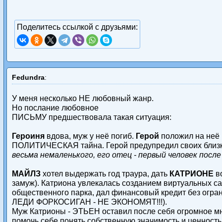
Поделитесь ссылкой с друзьями:
Fedundra
:
У меня несколько НЕ любовный жанр.
Но послание любовное
ПИСЬМУ предшествовала такая ситуация:
Героиня
вдова, муж у неё погиб.
Герой
положил на неё 
ПОЛИТИЧЕСКАЯ тайна. Герой предупредил своих близки
весьма немаленького, его отец - первый человек посл
МАЙЛЗ
хотел выдержать год траура, дать
КАТРИОНЕ
во
замуж). Катриона увлекалась созданием виртуальных сад
общественного парка, дал финансовый кредит без ограни
ЛЕДИ ФОРКОСИГАН - НЕ ЭКОНОМЯТ!!!).
Муж Катрионы - ЭТЬЕН оставил после себя огромное множ
помочь себе понять собственную значимость и ценность