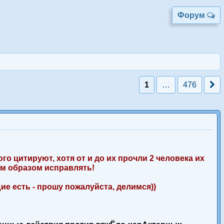
Форум
1
…
476
 цитируют, хотя от и до их прочли 2 человека их
ым образом исправлять!
щие есть - прошу пожалуйста, делимся))