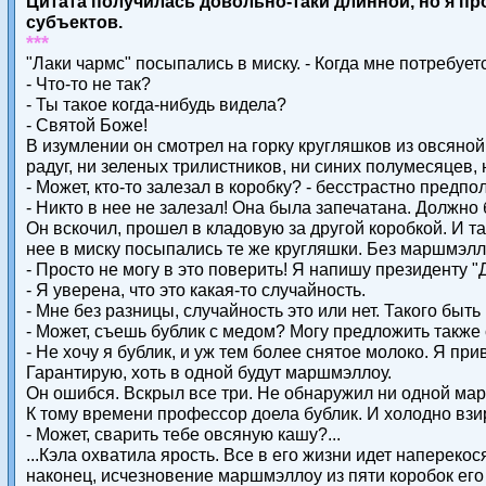
Цитата получилась довольно-таки длинной, но я п
субъектов.
***
"Лаки чармс" посыпались в миску. - Когда мне потребуетс
- Что-то не так?
- Ты такое когда-нибудь видела?
- Святой Боже!
В изумлении он смотрел на горку кругляшков из овсян
радуг, ни зеленых трилистников, ни синих полумесяцев
- Может, кто-то залезал в коробку? - бесстрастно предпо
- Никто в нее не залезал! Она была запечатана. Должно
Он вскочил, прошел в кладовую за другой коробкой. И та
нее в миску посыпались те же кругляшки. Без маршмэлл
- Просто не могу в это поверить! Я напишу президенту 
- Я уверена, что это какая-то случайность.
- Мне без разницы, случайность это или нет. Такого быть
- Может, съешь бублик с медом? Могу предложить также 
- Не хочу я бублик, и уж тем более снятое молоко. Я пр
Гарантирую, хоть в одной будут маршмэллоу.
Он ошибся. Вскрыл все три. Не обнаружил ни одной ма
К тому времени профессор доела бублик. И холодно взи
- Может, сварить тебе овсяную кашу?...
...Кэла охватила ярость. Все в его жизни идет наперек
наконец, исчезновение маршмэллоу из пяти коробок его