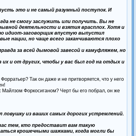
 пусть это и не самый разумный поступок. И
гда не смогу заслужить или получить. Вы не
дрывной деятельности и взятия врасплох. Хотя и
что идиот-заговорщик впустую выпустил
вые нации, но чаще всего заканчиваются плохо
правда за всей дымовой завесой и камуфляжем, но
 их и от других, чтобы у вас был год на отдых и
орратьер? Так он даже и не притворяется, что у него
ен!
 с Майлзом Форкосиганом? Черт бы его побрал, он же
ал ловушку из ваших самых дорогих устремлений.
 вас тем, кто предоставит вам такую
игаться крошечными шажками, когда могли бы