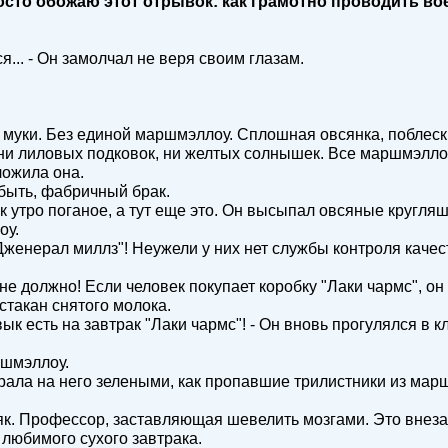
росто обожаю этот отрывок: как грамотно проводить в
я... - Он замолчал не веря своим глазам.
ой муки. Без единой маршмэллоу. Сплошная овсянка, побле
, ни лиловых подковок, ни желтых солнышек. Все маршмэлло
ложила она.
 быть, фабричный брак.
к утро поганое, а тут еще это. Он высыпал овсяные кругляш
оу.
"Дженерал миллз"! Неужели у них нет службы контроля каче
 не должно! Если человек покупает коробку "Лаки чармс", он 
стакан снятого молока.
ивык есть на завтрак "Лаки чармс"! - Он вновь прогулялся в
ршмэллоу.
рала на него зелеными, как пропавшие трилистники из марш
осяк. Профессор, заставляющая шевелить мозгами. Это внез
 любимого сухого завтрака.