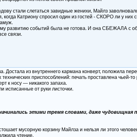
 вдову стали слетаться завидные женихи, Майлз заволновал
, когда Катриону спросил один из гостей - СКОРО ли у них 
замуж.
му развитию событий была не готова. И она СБЕЖАЛА с обе
се связи.
а. Достала из внутреннего кармана конверт, положила пере
технических приспособлений: печать проставлена чьей-то ру
т к носу — никакого запаха.
и исписанные от руки листочки.
начинались этими тремя словами, даже чудовищная 
устошает мусорную корзину Майлза и нельзя ли этого человек
олжила чтение.