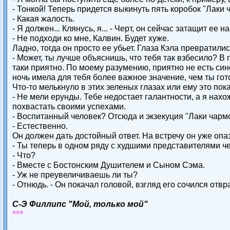
- Тонкой! Теперь придется выкинуть пять коробок "Лаки ч
- Какая жалость.
- Я должен... Клянусь, я... - Черт, он сейчас затащит ее
- Не подходи ко мне, Калвин. Будет хуже.
Ладно, тогда он просто ее убьет. Глаза Кэла превратилис
- Может, ты лучше объяснишь, что тебя так взбесило? В 
таки приятно. По моему разумению, приятно не есть сино
ночь имела для тебя более важное значение, чем ты гот
Что-то мелькнуло в этих зеленых глазах или ему это пок
- Не мели ерунды. Тебе недостает галантности, а я нах
похвастать своими успехами.
- Воспитанный человек? Отсюда и экзекуция "Лаки чарм
- Естественно.
Он должен дать достойный ответ. На встречу он уже опаз
- Ты теперь в одном ряду с худшими представителями ч
- Что?
- Вместе с Бостонским Душителем и Сыном Сэма.
- Уж не преувеличиваешь ли ты?
- Отнюдь. - Он покачал головой, взгляд его сочился отв
С-Э Филлипс "Мой, только мой"
***