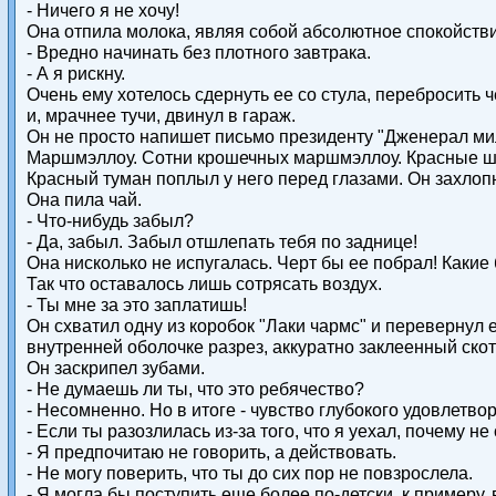
- Ничего я не хочу!
Она отпила молока, являя собой абсолютное спокойстви
- Вредно начинать без плотного завтрака.
- А я рискну.
Очень ему хотелось сдернуть ее со стула, перебросить 
и, мрачнее тучи, двинул в гараж.
Он не просто напишет письмо президенту "Дженерал милл
Маршмэллоу. Сотни крошечных маршмэллоу. Красные шар
Красный туман поплыл у него перед глазами. Он захлопн
Она пила чай.
- Что-нибудь забыл?
- Да, забыл. Забыл отшлепать тебя по заднице!
Она нисколько не испугалась. Черт бы ее побрал! Какие б
Так что оставалось лишь сотрясать воздух.
- Ты мне за это заплатишь!
Он схватил одну из коробок "Лаки чармс" и перевернул
внутренней оболочке разрез, аккуратно заклеенный скот
Он заскрипел зубами.
- Не думаешь ли ты, что это ребячество?
- Несомненно. Но в итоге - чувство глубокого удовлетвор
- Если ты разозлилась из-за того, что я уехал, почему не
- Я предпочитаю не говорить, а действовать.
- Не могу поверить, что ты до сих пор не повзрослела.
- Я могла бы поступить еще более по-детски, к примеру