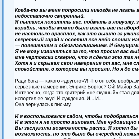
Когда-то вы меня попросили никогда не лгать в
недостаточно смиренный.
Я пытался похитить вас, поймать в ловушку, з
корабль, чтобы можно было взять вас на аборд
не настолько врасплох, как это вышло за уж
секретный заряд и осветил все небо своими н
— повешением и обезглавливанием. И бегущим
Я не могу извиняться за то, что просил вас в
мне чертовски скверно, что я сделал это так н
Хотя я и скрывал свои намерения от вас, мне с
спокойствие, о котором вы просили. Но я до с
Ради бога — какого «другого»?! Что он себе вообраз
серьезные намерения. Энрике Боргос? Ой! Майор Замо
Интересно, когда это критерий «не скучный» стал д
испортил ее вкус! И суждения. И... И...
Она вернулась к письму.
И я воспользовался садом, чтобы подобраться 
И в этом я не просто виноват. Мне чудовищно
Вы заслужили возможность расти. Я хотел бы 
возможность, но это было бы очередной ложью.