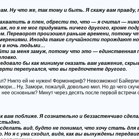
ам. Ну что же, так тому и быть. Я скажу вам правду,
ахватить в плен, обрести то, что — я считал — нико
аж, но я не мог придумать ничего другого, кроме по
ином. Переворот произошел раньше времени, потому 
амерениями. Иногда такие случайности порождают но
и в ночь людьми…
ыйти за меня замуж, потому что это — единственная 
еловко.
ледовало бы как минимум оказать вам уважение, скрыв
мерти перепугался, что вы предпочтете другого.
ил? Никто ей не нужен! Формонкриф? Невозможно! Байерли Ф
ри... Ну, Замори, пожалуй, довольно мил. Но до чего скуч
ля нее основным? Минут через десять после первой встречи
к вам поближе. Я сознательно и беззастенчиво сдел
 стыдно.
сделать вид, будто не понимал, что хочу стать для
 Но я с ума сходил, видя, как вы вынуждены передв