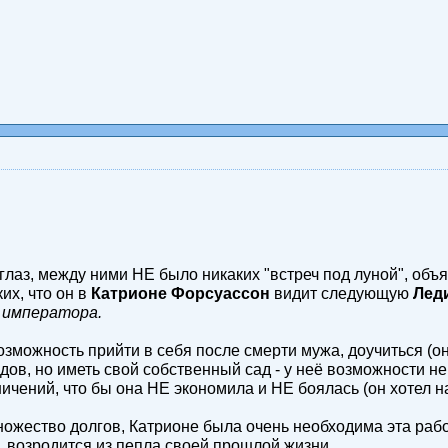
глаз, между ними НЕ было никаких "встреч под луной", объ
х, что он в
Катрионе Форсуассон
видит следующую
Лед
е императора.
зможность прийти в себя после смерти мужа, доучиться (о
ов, но иметь свой собственный сад - у неё возможности не
чений, что бы она НЕ экономила и НЕ боялась (он хотел на
ество долгов, Катрионе была очень необходима эта работа.
, возродится из пепла своей прошлой жизни.