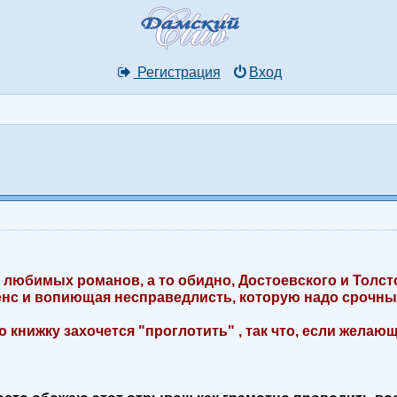
Регистрация
Вход
бимых романов, а то обидно, Достоевского и Толстого
сенс и вопиющая несправедлисть, которую надо срочн
сю книжку захочется "проглотить" , так что, если желаю