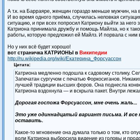
А т.к. на Барраяре, женщин гораздо меньше мужчин, на
И во время одного приёма, случилась неловкая ситуация
ситуацию, и при всех попросил Катриону выйти за него 
Катриона принимала дружбу и помощь Майлза, но к тако
работы, которую предложил ей Майлз. И порвала с ним в
Но у них всё будет хорошо!
вот страничка КАТРИОНЫ в
Википедии
http://ru.wikipedia.org/wiki/Екатерина_Форсуассон
Цитата:
Катриона медленно подошла к садовому столику. Сел
Запечатан сургучом с печатью Форкосиганов. Никаких 
лучшей традиции высших форов. Она поднесла конвер
Катриона вздохнула — и вскрыла пакет. Внутри лежал
Дорогая госпожа Форсуассон, мне очень жаль...
Это уже одиннадцатый вариант письма. И все 
оставить.
Какое-то мгновение она думала только о том, кто оп
воли Катриона выбросила видение из головы и прод