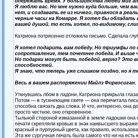
опережать время. У большинства людей миг ап
Я люблю вас. Но мне нужно куда больше, чем в
нет, и создавать ее из ничего, привнося в ре
черные часы на Комарре. Я хотел бы обладать
вашей душой, то есть хотел, по-видимому, сли
Катриона потрясенно отложила письмо. Сделала глуб
Я хотел подарить вам победу. Но триумфы по с
сопротивление, тем почетнее победа. И выше ч
Но подарки могут быть победой, верно? Это в
способностей.
Я знаю, что теперь уже слишком поздно, но я 
Весь в вашем распоряжении Майлз Форкосиган.
Уткнувшись лбом в ладони, Катриона прикрыла глаза
Потом — в тускнеющем свете — она перечитала письм
способна связать два слова. И что, интересно, она 
просто честное, оно откровенное.
Тыльной стороной измазанной в земле ладошки она с
печати скрепляли кровью в знак наивысшего выраже
красный и пурпурный цвета, как правило, использо
Эта же сургучная печать была самого что ни на есть