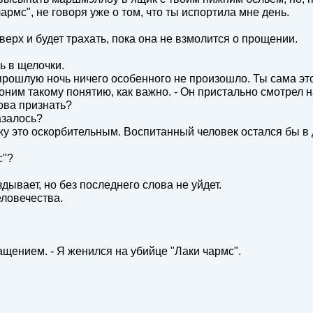
армс", не говоря уже о том, что ты испортила мне день.
 наверх и будет трахать, пока она не взмолится о прощении.
ь в щелочки.
прошлую ночь ничего особенного не произошло. Ты сама это 
ним такому понятию, как важно. - Он пристально смотрел на
ова признать?
азалось?
ожу это оскорбительным. Воспитанный человек остался бы в 
с"?
дывает, но без последнего слова не уйдет.
еловечества.
ращением. - Я женился на убийце "Лаки чармс".