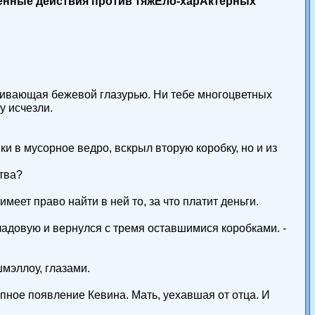
оенные действия против тяжЁло-харАктерных
скивающая бежевой глазурью. Ни тебе многоцветных
у исчезли.
ки в мусорное ведро, вскрыл вторую коробку, но и из
ства?
имеет право найти в ней то, за что платит деньги.
 кладовую и вернулся с тремя оставшимися коробками. -
мэллоу, глазами.
апное появление Кевина. Мать, уехавшая от отца. И