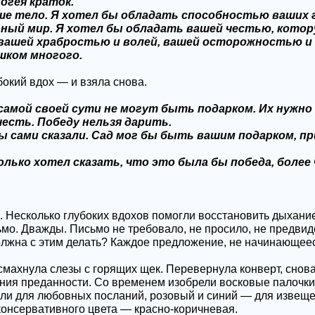
огея краток.
аше тело. Я хотел бы обладать способностью ваших г
альный мир. Я хотел бы обладать вашей честью, кот
 вашей храбростью и волей, вашей осторожностью и
шком многого.
окий вдох — и взяла снова.
амой своей сути не могут быть подарком. Их нужно 
есть. Победу нельзя дарить.
ы сами сказали. Сад мог бы быть вашим подарком, пр
только хотел сказать, что это была бы победа, более
. Несколько глубоких вдохов помогли восстановить дыхание
о. Дважды. Письмо не требовало, не просило, не предвидел
должна с этим делать? Каждое предложение, не начинающееся
махнула слезы с горящих щек. Перевернула конверт, снова
ния преданности. Со временем изобрели восковые палочки
вали для любовных посланий, розовый и синий — для извещ
 консервативного цвета — красно-коричневая.