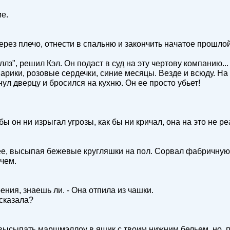
е.
через плечо, отнести в спальню и закончить начатое прошло
з", решил Кэл. Он подаст в суд на эту чертову компанию...
ики, розовые сердечки, синие месяцы. Везде и всюду. На 
ул дверцу и бросился на кухню. Он ее просто убьет!
ы он ни изрыгал угрозы, как бы ни кричал, она на это не ре
 ее, высыпая бежевые кругляшки на пол. Сорвал фабричную
чем.
ения, знаешь ли. - Она отпила из чашки.
 сказала?
, высыпать маршмэллоу в ящик с твоим нижним бельем, но, 