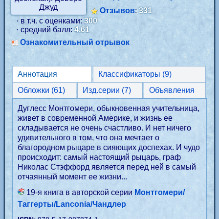
Отзывов
:
331
· в т.ч. с оценками:
300
· средний балл:
4.61
Ознакомительный отрывок
Аннотация
Классификаторы (9)
Обложки (61)
Изд.серии (7)
Объявления
Дуглесс Монтгомери, обыкновенная учительница,
живет в современной Америке, и жизнь ее
складывается не очень счастливо. И нет ничего
удивительного в том, что она мечтает о
благородном рыцаре в сияющих доспехах. И чудо
происходит: самый настоящий рыцарь, граф
Николас Стэффорд является перед ней в самый
отчаянный момент ее жизни...
19-я книга в авторской серии
Монтгомери/
Таггерты/Lanconia/Чандлер