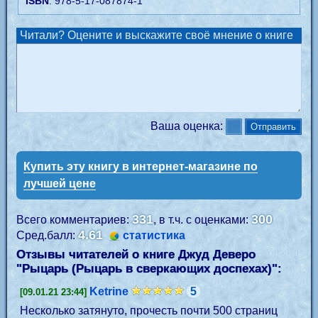
ISBN
: 978-5-17-087874-1
Читали? Оцените и выскажите своё мнение о книге
Ваша оценка:
Купить эту книгу в интернет-магазине по
лучшей цене
331
300
Всего комментариев:
, в т.ч. с оценками:
4.61
Сред.балл:
статистика
Отзывы читателей о книге Джуд Деверо
"
Рыцарь (Рыцарь в сверкающих доспехах)
":
Ketrine
5
[09.01.21 23:44]
Несколько затянуто, прочесть почти 500 страниц