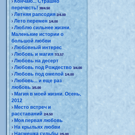
›
Кончаю... Страшно
перечесть!
38/4.50
›
Летняя рапсодия
2/4.00
›
Лето перемен
1/4.00
›
Люблю сильнее жизни.
Маленькие истории о
большой любви
›
Любовный интерес
›
Любовь и магия
7/3.57
›
Любовь на десерт
›
Любовь под Рождество
3/4.00
›
Любовь под омелой
1/4.00
›
Любовь... и еще раз
любовь
3/5.00
›
Магия в моей жизни. Осень,
2012
›
Место встреч и
расставаний
2/4.50
›
Моя первая любовь
›
На крыльях любви
›
Насмешка судьбы
2/5.00