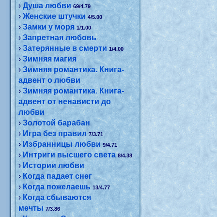
›
Душа любви
69/4.79
›
Женские штучки
4/5.00
›
Замки у моря
1/1.00
›
Запретная любовь
›
Затерянные в смерти
1/4.00
›
Зимняя магия
›
Зимняя романтика. Книга-
адвент о любви
›
Зимняя романтика. Книга-
адвент от ненависти до
любви
›
Золотой барабан
›
Игра без правил
7/3.71
›
Избранницы любви
9/4.71
›
Интриги высшего света
8/4.38
›
Истории любви
›
Когда падает снег
›
Когда пожелаешь
13/4.77
›
Когда сбываются
мечты
7/3.86