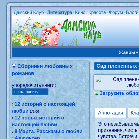
Дамский Клуб
Литература
Кино
Красота
Форум
Блоги
•
•
•
•
•
Жанры
Сад плененных 
Сборники любовных
романов
упорядочить книги:
Загрузить обло
›
12 историй о настоящей
любви
1/3.00
Аннотация
Кл
›
12 новых историй о
Это незабываемы
настоящей любви
признания, чист
›
8 Марта. Рассказы о любви
чувства. Встречи
›
Адюльтер