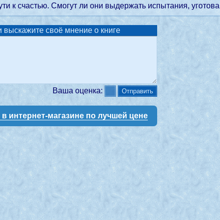
ти к счастью. Смогут ли они выдержать испытания, уготов
 выскажите своё мнение о книге
Ваша оценка:
у в интернет-магазине по лучшей цене