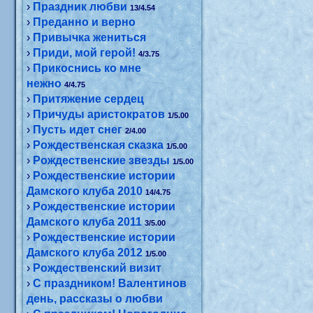
›
Праздник любви
13/4.54
›
Преданно и верно
›
Привычка жениться
›
Приди, мой герой!
4/3.75
›
Прикоснись ко мне
нежно
4/4.75
›
Притяжение сердец
›
Причуды аристократов
1/5.00
›
Пусть идет снег
2/4.00
›
Рождественская сказка
1/5.00
›
Рождественские звезды
1/5.00
›
Рождественские истории
Дамского клуба 2010
14/4.75
›
Рождественские истории
Дамского клуба 2011
3/5.00
›
Рождественские истории
Дамского клуба 2012
1/5.00
›
Рождественский визит
›
С праздником! Валентинов
день, рассказы о любви