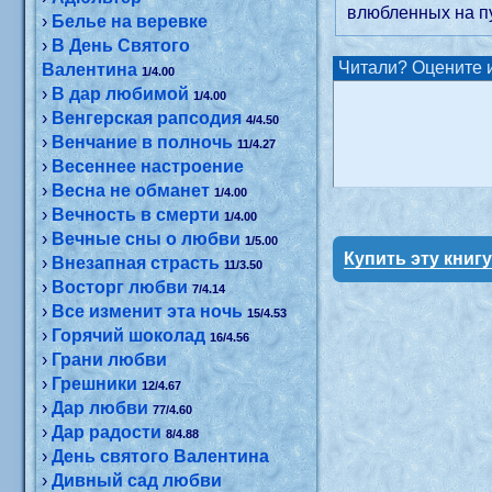
влюбленных на пу
›
Белье на веревке
›
В День Святого
Читали? Оцените и
Валентина
1/4.00
›
В дар любимой
1/4.00
›
Венгерская рапсодия
4/4.50
›
Венчание в полночь
11/4.27
›
Весеннее настроение
›
Весна не обманет
1/4.00
›
Вечность в смерти
1/4.00
›
Вечные сны о любви
1/5.00
Купить эту книг
›
Внезапная страсть
11/3.50
›
Восторг любви
7/4.14
›
Все изменит эта ночь
15/4.53
›
Горячий шоколад
16/4.56
›
Грани любви
›
Грешники
12/4.67
›
Дар любви
77/4.60
›
Дар радости
8/4.88
›
День святого Валентина
›
Дивный сад любви