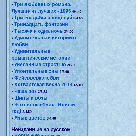
›
Три любовных романа.
Лучшие из лучших - 1996
6/4.40
›
Три свадьбы и поцелуй
8/4.50
›
Тринадцать фантазий
›
Тысяча и одна ночь
3/4.00
›
Удивительные истории о
любви
›
Удивительные
романтические истории
›
Унесенные страстью
2/5.00
›
Упоительные сны
1/2.00
›
Фейерверк любви
›
Хогвартская весна 2013
1/5.00
›
Чаша роз
3/3.33
›
Шипы и розы
›
Этот волшебник - Новый
год!
2/4.50
›
Язык цветов
3/4.00
Неизданные на русском
›
Bonus +
(Вырезанное,