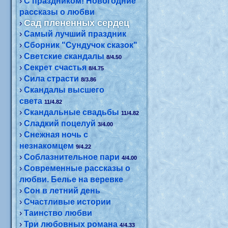
›
С праздником! Новогодние
рассказы о любви
Сад плененных сердец
›
›
Самый лучший праздник
›
Сборник "Сундучок сказок"
›
Светские скандалы
8/4.50
›
Секрет счастья
8/4.75
›
Сила страсти
8/3.86
›
Скандалы высшего
света
11/4.82
›
Скандальные свадьбы
11/4.82
›
Сладкий поцелуй
3/4.00
›
Снежная ночь с
незнакомцем
9/4.22
›
Соблазнительное пари
4/4.00
›
Современные рассказы о
любви. Белье на веревке
›
Сон в летний день
›
Счастливые истории
›
Таинство любви
›
Три любовных романа
4/4.33