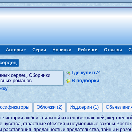
Авторы
Серии
Новинки
Рейтинги
Отзывы
С
сердец
Где купить?
В подборки
жку
ассификаторы
Обложки (2)
Изд.серии (1)
Объявлени
е истории любви - сильной и всепобеждающей, жертвенной 
ые чувства, страстные объятия и неумолимые законы Восто
 и расставания, преданность и предательства, тайны и раз