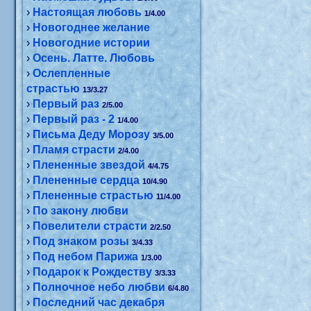
›
Настоящая любовь
1/4.00
›
Новогоднее желание
›
Новогодние истории
›
Осень. Латте. Любовь
›
Ослепленные
страстью
13/3.27
›
Первый раз
2/5.00
›
Первый раз - 2
1/4.00
›
Письма Деду Морозу
3/5.00
›
Пламя страсти
2/4.00
›
Плененные звездой
4/4.75
›
Плененные сердца
10/4.90
›
Плененные страстью
11/4.00
›
По закону любви
›
Повелители страсти
2/2.50
›
Под знаком розы
3/4.33
›
Под небом Парижа
1/3.00
›
Подарок к Рождеству
3/3.33
›
Полночное небо любви
6/4.80
›
Последний час декабря