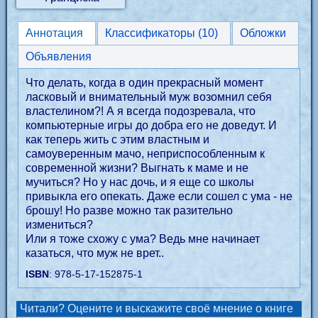
Аннотация
Классификаторы (10)
Обложки
Объявления
Что делать, когда в один прекрасный момент
ласковый и внимательный муж возомнил себя
властелином?! А я всегда подозревала, что
компьютерные игры до добра его не доведут. И
как теперь жить с этим властным и
самоуверенным мачо, неприспособленным к
современной жизни? Выгнать к маме и не
мучиться? Но у нас дочь, и я еще со школы
привыкла его опекать. Даже если сошел с ума - не
брошу! Но разве можно так разительно
измениться?
Или я тоже схожу с ума? Ведь мне начинает
казаться, что муж не врет..
ISBN
: 978-5-17-152875-1
Читали? Оцените и выскажите своё мнение о книге