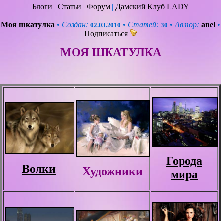
Блоги
|
Статьи
|
Форум
|
Дамский Клуб LADY
Моя шкатулка
•
Создан:
•
Статей:
•
Автор:
anel
•
02.03.2010
30
Подписаться
МОЯ ШКАТУЛКА
Города
Волки
Художники
мира