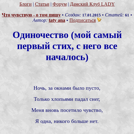
Блоги
|
Статьи
|
Форум
|
Дамский Клуб LADY
Что чувствую - о том пишу
•
Создан:
•
Статей:
•
17.01.2015
61
Автор:
taty ana
•
Подписаться
Одиночество (мой самый
первый стих, с него все
началось)
Ночь, за окнами было пусто,
Только хлопьями падал снег,
Меня вновь посетило чувство,
Я одна, никого больше нет.