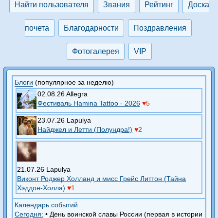
Найти пользователя
Звания
Рейтинг
Доска
почета
Благодарности
Поздравления
Фотогалерея
VIP
Блоги
(популярное за неделю)
02.08.26 Allegra
Фестиваль Hamina Tattoo - 2026
♥5
23.07.26 Lapulya
Найджел и Летти (Полундра!)
♥2
21.07.26 Lapulya
Виконт Роджер Холланд и мисс Грейс Литтон (Тайна
Хэддон-Холла)
♥1
Календарь событий
Сегодня:
•
День воинской славы России (первая в истории