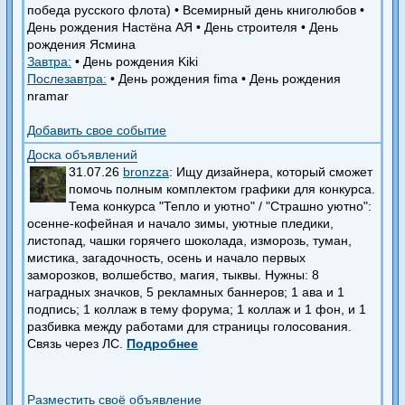
победа русского флота)
•
Всемирный день книголюбов
•
День рождения Настёна АЯ
•
День строителя
•
День
рождения Ясмина
Завтра:
•
День рождения Kiki
Послезавтра:
•
День рождения fima
•
День рождения
nramar
Добавить свое событие
Доска объявлений
31.07.26
bronzza
: Ищу дизайнера, который сможет
помочь полным комплектом графики для конкурса.
Тема конкурса "Тепло и уютно" / "Страшно уютно":
осенне-кофейная и начало зимы, уютные пледики,
листопад, чашки горячего шоколада, изморозь, туман,
мистика, загадочность, осень и начало первых
заморозков, волшебство, магия, тыквы. Нужны: 8
наградных значков, 5 рекламных баннеров; 1 ава и 1
подпись; 1 коллаж в тему форума; 1 коллаж и 1 фон, и 1
разбивка между работами для страницы голосования.
Связь через ЛС.
Подробнее
Разместить своё объявление