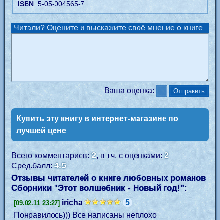
ISBN
: 5-05-004565-7
Читали? Оцените и выскажите своё мнение о книге
Ваша оценка:
Купить эту книгу в интернет-магазине по
лучшей цене
2
2
Всего комментариев:
, в т.ч. с оценками:
4.5
Сред.балл:
Отзывы читателей о книге любовных романов
Сборники "
Этот волшебник - Новый год!
":
iricha
5
[09.02.11 23:27]
Понравилось))) Все написаны неплохо