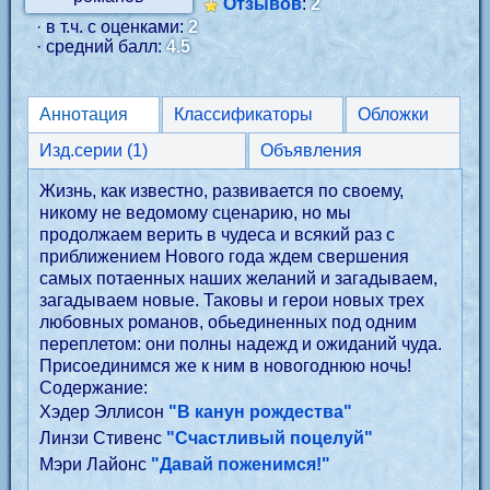
Отзывов
:
2
· в т.ч. с оценками:
2
· средний балл:
4.5
Аннотация
Классификаторы
Обложки
Изд.серии (1)
Объявления
Жизнь, как известно, развивается по своему,
никому не ведомому сценарию, но мы
продолжаем верить в чудеса и всякий раз с
приближением Нового года ждем свершения
самых потаенных наших желаний и загадываем,
загадываем новые. Таковы и герои новых трех
любовных романов, обьединенных под одним
переплетом: они полны надежд и ожиданий чуда.
Присоединимся же к ним в новогоднюю ночь!
Содержание:
Хэдер Эллисон
"В канун рождества"
Линзи Стивенс
"Счастливый поцелуй"
Мэри Лайонс
"Давай поженимся!"