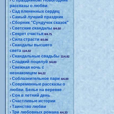
›
С праздником! Новогодние
рассказы о любви
›
Сад плененных сердец
›
Самый лучший праздник
›
Сборник "Сундучок сказок"
›
Светские скандалы
8/4.50
›
Секрет счастья
8/4.75
›
Сила страсти
8/3.86
›
Скандалы высшего
света
11/4.82
›
Скандальные свадьбы
11/4.82
›
Сладкий поцелуй
3/4.00
›
Снежная ночь с
незнакомцем
9/4.22
›
Соблазнительное пари
4/4.00
›
Современные рассказы о
любви. Белье на веревке
›
Сон в летний день
›
Счастливые истории
›
Таинство любви
›
Три любовных романа
4/4.33