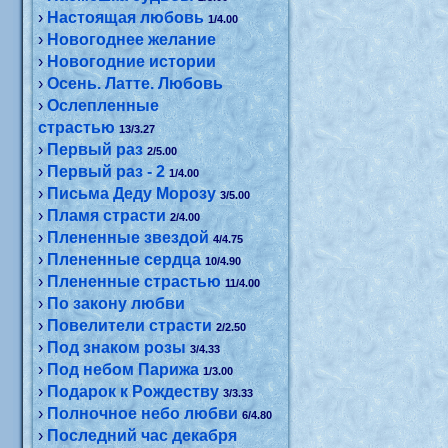
›
Настоящая любовь
1/4.00
›
Новогоднее желание
›
Новогодние истории
›
Осень. Латте. Любовь
›
Ослепленные
страстью
13/3.27
›
Первый раз
2/5.00
›
Первый раз - 2
1/4.00
›
Письма Деду Морозу
3/5.00
›
Пламя страсти
2/4.00
›
Плененные звездой
4/4.75
›
Плененные сердца
10/4.90
›
Плененные страстью
11/4.00
›
По закону любви
›
Повелители страсти
2/2.50
›
Под знаком розы
3/4.33
›
Под небом Парижа
1/3.00
›
Подарок к Рождеству
3/3.33
›
Полночное небо любви
6/4.80
›
Последний час декабря