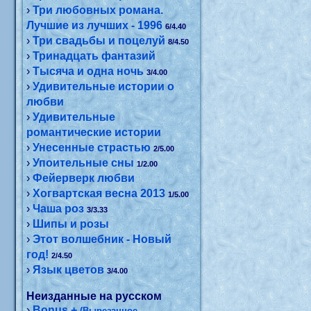
›
Три любовных романа.
Лучшие из лучших - 1996
6/4.40
›
Три свадьбы и поцелуй
8/4.50
›
Тринадцать фантазий
›
Тысяча и одна ночь
3/4.00
›
Удивительные истории о
любви
›
Удивительные
романтические истории
›
Унесенные страстью
2/5.00
›
Упоительные сны
1/2.00
›
Фейерверк любви
›
Хогвартская весна 2013
1/5.00
›
Чаша роз
3/3.33
›
Шипы и розы
›
Этот волшебник - Новый
год!
2/4.50
›
Язык цветов
3/4.00
Неизданные на русском
›
Bonus +
(Вырезанное,