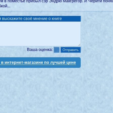
ем в поместье прибыл сэр Эндрю Макгрегор. И Черити понял
кой...
 выскажите своё мнение о книге
Ваша оценка:
у в интернет-магазине по лучшей цене