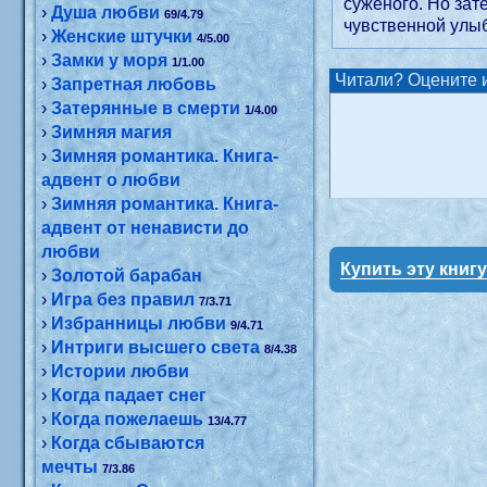
суженого. Но зат
›
Душа любви
69/4.79
чувственной улыб
›
Женские штучки
4/5.00
›
Замки у моря
1/1.00
Читали? Оцените и
›
Запретная любовь
›
Затерянные в смерти
1/4.00
›
Зимняя магия
›
Зимняя романтика. Книга-
адвент о любви
›
Зимняя романтика. Книга-
адвент от ненависти до
любви
Купить эту книг
›
Золотой барабан
›
Игра без правил
7/3.71
›
Избранницы любви
9/4.71
›
Интриги высшего света
8/4.38
›
Истории любви
›
Когда падает снег
›
Когда пожелаешь
13/4.77
›
Когда сбываются
мечты
7/3.86