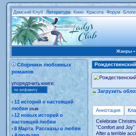
Дамский Клуб
Литература
Кино
Красота
Форум
Блоги
•
•
•
•
•
Жанры
Рождественский
Сборники любовных
романов
упорядочить книги:
Загрузить обло
›
12 историй о настоящей
любви
1/3.00
Аннотация
Кл
›
12 новых историй о
Celebrate Christma
настоящей любви
"Comfort and Joy"
›
8 Марта. Рассказы о любви
After a terrible a
›
Адюльтер