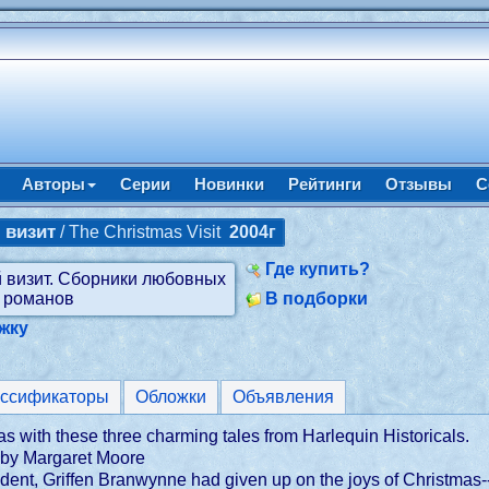
Авторы
Серии
Новинки
Рейтинги
Отзывы
С
 визит
/ The Christmas Visit
2004г
Где купить?
В подборки
жку
ассификаторы
Обложки
Объявления
s with these three charming tales from Harlequin Historicals.
 by Margaret Moore
ccident, Griffen Branwynne had given up on the joys of Christmas