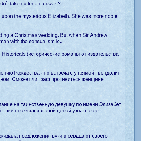
ldn`t take no for an answer?
ye upon the mysterious Elizabeth. She was more noble
nding a Christmas wedding. But when Sir Andrew
man with the sensual smile...
 Historicals (исторические романы от издательства
ению Рождества - но встреча с упрямой Гвендолин
дном. Сможет ли граф противиться женщине,
мание на таинственную девушку по имени Элизабет.
и Гэвин поклялся любой ценой узнать о её
жидала предложения руки и сердца от своего