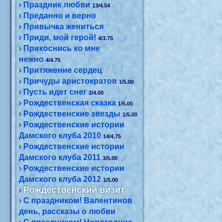
›
Праздник любви
13/4.54
›
Преданно и верно
›
Привычка жениться
›
Приди, мой герой!
4/3.75
›
Прикоснись ко мне
нежно
4/4.75
›
Притяжение сердец
›
Причуды аристократов
1/5.00
›
Пусть идет снег
2/4.00
›
Рождественская сказка
1/5.00
›
Рождественские звезды
1/5.00
›
Рождественские истории
Дамского клуба 2010
14/4.75
›
Рождественские истории
Дамского клуба 2011
3/5.00
›
Рождественские истории
Дамского клуба 2012
1/5.00
Рождественский визит
›
›
С праздником! Валентинов
день, рассказы о любви