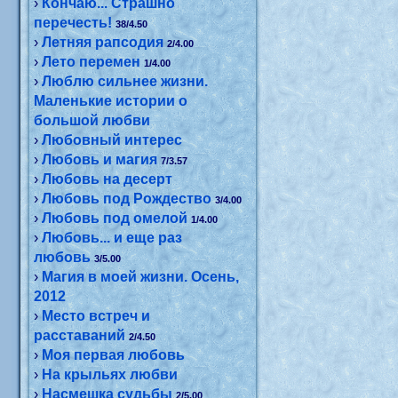
›
Кончаю... Страшно
перечесть!
38/4.50
›
Летняя рапсодия
2/4.00
›
Лето перемен
1/4.00
›
Люблю сильнее жизни.
Маленькие истории о
большой любви
›
Любовный интерес
›
Любовь и магия
7/3.57
›
Любовь на десерт
›
Любовь под Рождество
3/4.00
›
Любовь под омелой
1/4.00
›
Любовь... и еще раз
любовь
3/5.00
›
Магия в моей жизни. Осень,
2012
›
Место встреч и
расставаний
2/4.50
›
Моя первая любовь
›
На крыльях любви
›
Насмешка судьбы
2/5.00