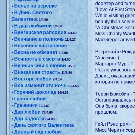
doorstep and turne
›
Белье на веревке
"Love At First Step
›
В День Святого
While visiting gri
Валентина
1/4.00
beauty than servin
›
В дар любимой
1/4.00
"A Christmas Secr
›
Венгерская рапсодия
4/4.50
Miss Charity Ward
›
Венчание в полночь
MacGregor arrived 
11/4.27
›
Весеннее настроение
Встречайте Рожде
›
Весна не обманет
1/4.00
"Арлекин").
›
Вечность в смерти
1/4.00
Маргарет Мур - "
›
Вечные сны о любви
1/5.00
После ужасного 
›
Внезапная страсть
11/3.50
Дэвис, оказавше
›
Восторг любви
7/4.14
которая не приме
›
Все изменит эта ночь
15/4.53
›
Горячий шоколад
16/4.56
Терри Брисбин - 
›
Грани любви
Остановившись на
›
Грешники
Она была, скорее
12/4.67
›
Дар любви
прошлом...
77/4.60
›
Дар радости
8/4.88
Гейл Рэнстром - 
›
День святого Валентина
Мисс Черити Уорд
›
Дивный сад любви