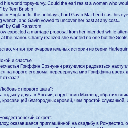
d his world topsy-turvy. Could the earl resist a woman who wou
" by Terri Brisbin
end in England for the holidays, Lord Gavin MacLeod cast his e
g wench, and Gavin vowed to uncover her past at any cost...
et" by Gail Ranstrom
low expected a marriage proposal from her intended while atte
at the manor. Charity realized she wanted no one but the Scots
ство, читая три очаровательных истории из серии Harlequin
Покой и счастье":
несчастья Гриффин Брэнуинн разучился радоваться наступл
йся на пороге его дома, перевернула мир Гриффина вверх 
т отказа?
"Любовь с первого шага":
 отдых у друга в Англии, лорд Гэвин Маклеод обратил вни
, красавицей благородных кровей, чем простой служанкой, 
"Рождественский секрет":
лоу, оказавшаяся приглашённой на свадьбу в Рождество, о