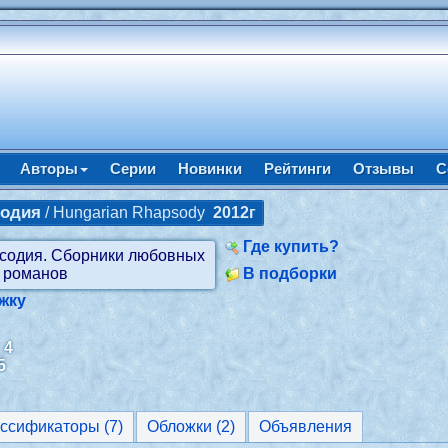
Авторы
Серии
Новинки
Рейтинги
Отзывы
С
содия
/ Hungarian Rhapsody
2012г
Где купить?
В подборки
жку
:
4
5
Классификаторы (7)
Обложки (2)
Объявления