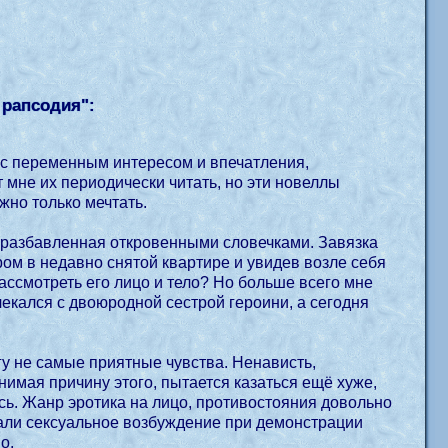
 рапсодия
":
 с переменным интересом и впечатления,
 мне их периодически читать, но эти новеллы
жно только мечтать.
авленная откровенными словечками. Завязка
ром в недавно снятой квартире и увидев возле себя
екался с двоюродной сестрой героини, а сегодня
угу не самые приятные чувства. Ненависть,
 этого, пытается казаться ещё хуже,
сь. Жанр эротика на лицо, противостояния довольно
али сексуальное возбуждение при демонстрации
о.