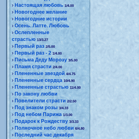
›
Настоящая любовь
1/4.00
›
Новогоднее желание
›
Новогодние истории
›
Осень. Латте. Любовь
›
Ослепленные
страстью
13/3.27
›
Первый раз
2/5.00
›
Первый раз - 2
1/4.00
›
Письма Деду Морозу
3/5.00
›
Пламя страсти
2/4.00
›
Плененные звездой
4/4.75
›
Плененные сердца
10/4.90
›
Плененные страстью
11/4.00
›
По закону любви
›
Повелители страсти
2/2.50
›
Под знаком розы
3/4.33
›
Под небом Парижа
1/3.00
›
Подарок к Рождеству
3/3.33
›
Полночное небо любви
6/4.80
›
Последний час декабря