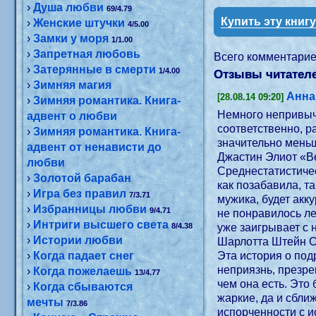
›
Душа любви
69/4.79
Купить эту книг
›
Женские штучки
4/5.00
›
Замки у моря
1/1.00
›
Запретная любовь
Всего комментари
›
Затерянные в смерти
1/4.00
Отзывы читателе
›
Зимняя магия
Анна
[28.08.14 09:20]
›
Зимняя романтика. Книга-
Немного непривыч
адвент о любви
соответственно, р
›
Зимняя романтика. Книга-
значительно меньш
адвент от ненависти до
любви
Среднестатистичес
›
Золотой барабан
как позабавила, т
›
Игра без правил
7/3.71
мужика, будет аккуратно поворачиваться, чтобы не разбудить его и пытаться рассмотреть его лицо и тело? Но больше всего мне
›
Избранницы любви
9/4.71
не понравилось ле
›
Интриги высшего света
8/4.38
уже заигрывает с н
›
Истории любви
Шарлотта Штейн С
›
Когда падает снег
Эта история о под
неприязнь, презрение
›
Когда пожелаешь
13/4.77
чем она есть. Это
›
Когда сбываются
жаркие, да и сбл
мечты
7/3.86
испорченности с и