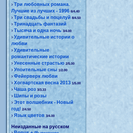
›
Три любовных романа.
Лучшие из лучших - 1996
6/4.40
›
Три свадьбы и поцелуй
8/4.50
›
Тринадцать фантазий
›
Тысяча и одна ночь
3/4.00
›
Удивительные истории о
любви
›
Удивительные
романтические истории
›
Унесенные страстью
2/5.00
›
Упоительные сны
1/2.00
›
Фейерверк любви
›
Хогвартская весна 2013
1/5.00
›
Чаша роз
3/3.33
›
Шипы и розы
›
Этот волшебник - Новый
год!
2/4.50
›
Язык цветов
3/4.00
Неизданные на русском
›
Bonus +
(Вырезанное,