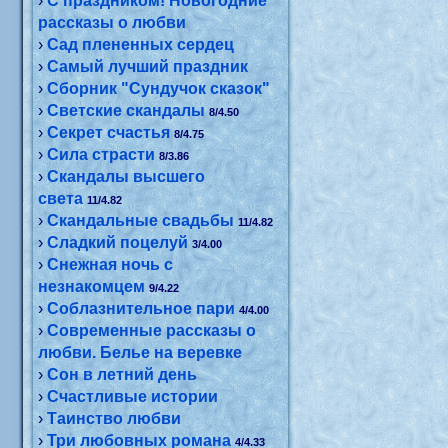
›
С праздником! Новогодние
рассказы о любви
›
Сад плененных сердец
›
Самый лучший праздник
›
Сборник "Сундучок сказок"
›
Светские скандалы
8/4.50
›
Секрет счастья
8/4.75
›
Сила страсти
8/3.86
›
Скандалы высшего
света
11/4.82
›
Скандальные свадьбы
11/4.82
›
Сладкий поцелуй
3/4.00
›
Снежная ночь с
незнакомцем
9/4.22
›
Соблазнительное пари
4/4.00
›
Современные рассказы о
любви. Белье на веревке
›
Сон в летний день
›
Счастливые истории
›
Таинство любви
›
Три любовных романа
4/4.33