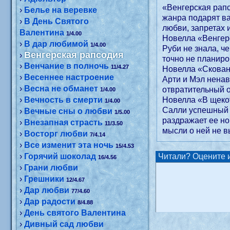
«Венгерская рапс
›
Белье на веревке
жанра подарят ва
›
В День Святого
любви, запретах 
Валентина
1/4.00
Новелла «Венгер
›
В дар любимой
1/4.00
Руби не знала, ч
Венгерская рапсодия
›
точно не планиро
›
Венчание в полночь
11/4.27
Новелла «Скован
›
Весеннее настроение
Арти и Мэл ненав
›
Весна не обманет
отвратительный о
1/4.00
›
Вечность в смерти
Новелла «В щеко
1/4.00
Салли успешный 
›
Вечные сны о любви
1/5.00
раздражает ее но
›
Внезапная страсть
11/3.50
мысли о ней не в
›
Восторг любви
7/4.14
›
Все изменит эта ночь
15/4.53
›
Горячий шоколад
Читали? Оцените и
16/4.56
›
Грани любви
›
Грешники
12/4.67
›
Дар любви
77/4.60
›
Дар радости
8/4.88
›
День святого Валентина
›
Дивный сад любви