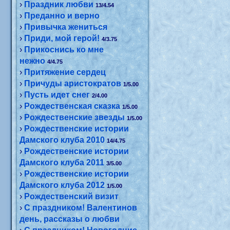
›
Праздник любви
13/4.54
›
Преданно и верно
›
Привычка жениться
›
Приди, мой герой!
4/3.75
›
Прикоснись ко мне
нежно
4/4.75
›
Притяжение сердец
›
Причуды аристократов
1/5.00
›
Пусть идет снег
2/4.00
›
Рождественская сказка
1/5.00
›
Рождественские звезды
1/5.00
›
Рождественские истории
Дамского клуба 2010
14/4.75
›
Рождественские истории
Дамского клуба 2011
3/5.00
›
Рождественские истории
Дамского клуба 2012
1/5.00
›
Рождественский визит
›
С праздником! Валентинов
день, рассказы о любви