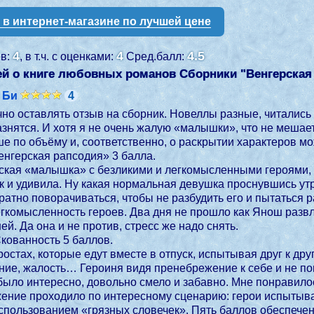
у в интернет-магазине по лучшей цене
4
4
4.5
ев:
, в т.ч. с оценками:
Сред.балл:
й о книге любовных романов Сборники "
Венгерская
 Би
4
но оставлять отзыв на сборник. Новеллы разные, читались
азнятся. И хотя я не очень жалую «малышки», что не мешает
е по объёму и, соответственно, о раскрытии характеров мо
Джастин Элиот «Венгерская рапсодия» 3 балла.
кая «малышка» с безликими и легкомысленными героями, разб
ак и удивила. Ну какая нормальная девушка проснувшись ут
гкомысленность героев. Два дня не прошло как Янош развл
ей. Да она и не против, стресс же надо снять.
кованность 5 баллов.
ростах, которые едут вместе в отпуск, испытывая друг к др
, жалость… Героиня видя пренебрежение к себе и не понимая причину
 было интересно, довольно смело и забавно. Мне понравило
ижение проходило по интересному сценарию: герои испытыв
спользованием «грязных словечек». Пять баллов обеспечен