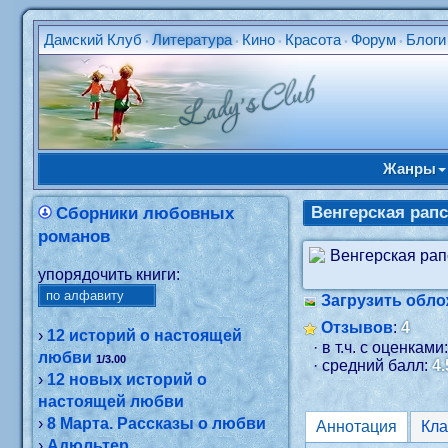
Дамский Клуб
Литература
Кино
Красота
Форум
Блоги
•
•
•
•
•
Жанры
Венгерская рап
Сборники любовных
романов
упорядочить книги:
Загрузить обло
Отзывов
:
4
›
12 историй о настоящей
· в т.ч. с оценками
любви
1/3.00
· средний балл:
4.
›
12 новых историй о
настоящей любви
›
8 Марта. Рассказы о любви
Аннотация
›
Адюльтер