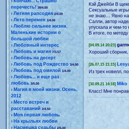
›
Кончаю... Страшно
Кэй Джейби В щеко
перечесть!
38/4.50
Сексуальные игры 
›
Летняя рапсодия
2/4.00
не знаю… Явно на любителя. Романчик средненький, хотя тема начальник и подчиненный одна из моих любимых. Раздражала
›
Лето перемен
1/4.00
Салли, автор наде
›
Люблю сильнее жизни.
упускала и чем-то
Маленькие истории о
В итоге, по методу
большой любви
garm
›
Любовный интерес
[04.09.14 20:23]
›
Любовь и магия
Хороший сборник, 
7/3.57
›
Любовь на десерт
›
Любовь под Рождество
Lesya
[26.07.15 21:15]
3/4.00
›
Любовь под омелой
1/4.00
Из трех новелл, п
›
Любовь... и еще раз
любовь
Miko
3/5.00
[30.09.21 14:18]
›
Магия в моей жизни. Осень,
Класс! Мне понрав
2012
›
Место встреч и
расставаний
2/4.50
›
Моя первая любовь
›
На крыльях любви
›
Насмешка судьбы
2/5.00