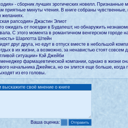
одия» - сборник лучших эротических новелл. Признанные м
м приятные минуты чтения. В книге собраны чувственные, 
и желаниях.
ская рапсодия» Джастин Элиот
его ожидать от поездки в Будапешт, но обнаружить незнако
вала. С этого момента в романтичном венгерском городе н
ность» Шарлотта Штейн
идят друг друга, но едут в отпуск вместе в небольшой комп
тдых в их жизни, а возможно, за ненавистью стоят совсем др
тливой ситуации» Кэй Джейби
менеджер фармацевтической компании, однако в жизни она
вого начальника Джеймса, но он злится еще больше, когда 
ыходят из его головы.
 выскажите своё мнение о книге
Ваша оценка: