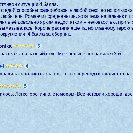
тливой ситуации 4 балла.
с едой способны разнообразить любой секс, но использоват
лила её довольно ярким недостатком – неловкостью, при эт
 вымазывалась. Короче растяпа ещё та, но главному герою эт
 округления, 4 балла за сборник.
onika
5
рассказы на разный вкус. Мне больше понравился 2-й.
-t
4
онравилась только скованность, но перевод оставляет желат
5
илось. Легко, эротично, с юмором) Все истории хороши, две