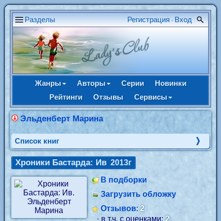
Разделы
Регистрация
Вход
•
Жанры
Авторы
Серии
Новинки
Рейтинги
Отзывы
Сервисы
Эльденберт Марина
Cписок книг
Хроники Бастарда: Ив
2013г
В подборки
Загрузить обложку
Отзывов
:
2
· в т.ч. с оценками:
2