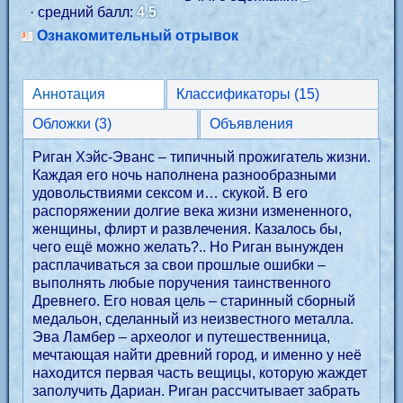
· средний балл:
4.5
Ознакомительный отрывок
Аннотация
Классификаторы (15)
Обложки (3)
Объявления
Риган Хэйс-Эванс – типичный прожигатель жизни.
Каждая его ночь наполнена разнообразными
удовольствиями сексом и… скукой. В его
распоряжении долгие века жизни измененного,
женщины, флирт и развлечения. Казалось бы,
чего ещё можно желать?.. Но Риган вынужден
расплачиваться за свои прошлые ошибки –
выполнять любые поручения таинственного
Древнего. Его новая цель – старинный сборный
медальон, сделанный из неизвестного металла.
Эва Ламбер – археолог и путешественница,
мечтающая найти древний город, и именно у неё
находится первая часть вещицы, которую жаждет
заполучить Дариан. Риган рассчитывает забрать