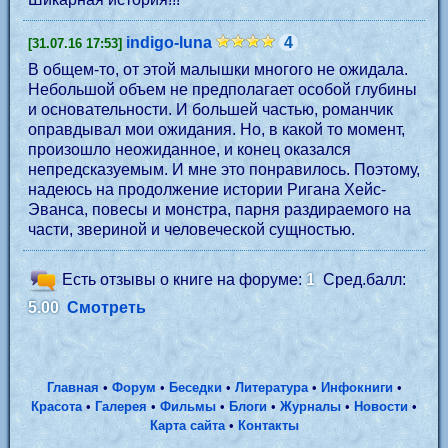
indigo-luna
4
[31.07.16 17:53]
В общем-то, от этой малышки многого не ожидала.
Небольшой объем не предполагает особой глубины
и основательности. И большей частью, романчик
оправдывал мои ожидания. Но, в какой то момент,
произошло неожиданное, и конец оказался
непредсказуемым. И мне это понравилось. Поэтому,
надеюсь на продолжение истории Ригана Хейс-
Эванса, повесы и монстра, парня раздираемого на
части, звериной и человеческой сущностью.
Есть отзывы о книге на форуме:
1
Сред.балл:
5.00
Смотреть
Главная
•
Форум
•
Беседки
•
Литература
•
Инфокниги
•
Красота
•
Галерея
•
Фильмы
•
Блоги
•
Журналы
•
Новости
•
Карта сайта
•
Контакты