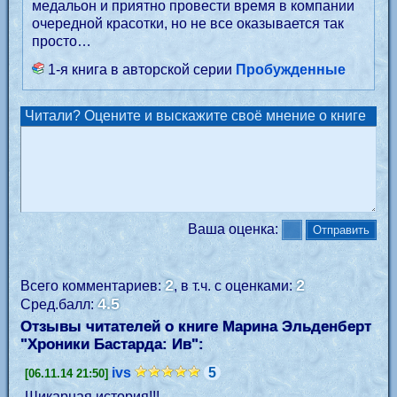
медальон и приятно провести время в компании
очередной красотки, но не все оказывается так
просто…
1-я книга в авторской серии
Пробужденные
Читали? Оцените и выскажите своё мнение о книге
Ваша оценка:
2
2
Всего комментариев:
, в т.ч. с оценками:
4.5
Сред.балл:
Отзывы читателей о книге Марина Эльденберт
"
Хроники Бастарда: Ив
":
ivs
5
[06.11.14 21:50]
Шикарная история!!!