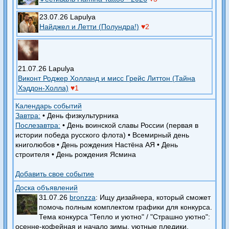
23.07.26 Lapulya
Найджел и Летти (Полундра!)
♥2
21.07.26 Lapulya
Виконт Роджер Холланд и мисс Грейс Литтон (Тайна
Хэддон-Холла)
♥1
Календарь событий
Завтра:
•
День физкультурника
Послезавтра:
•
День воинской славы России (первая в
истории победа русского флота)
•
Всемирный день
книголюбов
•
День рождения Настёна АЯ
•
День
строителя
•
День рождения Ясмина
Добавить свое событие
Доска объявлений
31.07.26
bronzza
: Ищу дизайнера, который сможет
помочь полным комплектом графики для конкурса.
Тема конкурса "Тепло и уютно" / "Страшно уютно":
осенне-кофейная и начало зимы, уютные пледики,