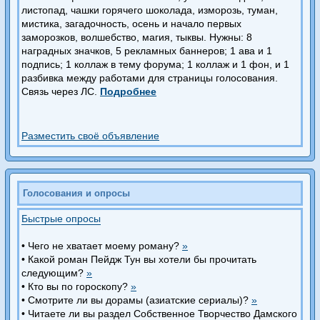
листопад, чашки горячего шоколада, изморозь, туман,
мистика, загадочность, осень и начало первых
заморозков, волшебство, магия, тыквы. Нужны: 8
наградных значков, 5 рекламных баннеров; 1 ава и 1
подпись; 1 коллаж в тему форума; 1 коллаж и 1 фон, и 1
разбивка между работами для страницы голосования.
Связь через ЛС.
Подробнее
Разместить своё объявление
Голосования и опросы
Быстрые опросы
• Чего не хватает моему роману?
»
• Какой роман Пейдж Тун вы хотели бы прочитать
следующим?
»
• Кто вы по гороскопу?
»
• Смотрите ли вы дорамы (азиатские сериалы)?
»
• Читаете ли вы раздел Собственное Творчество Дамского