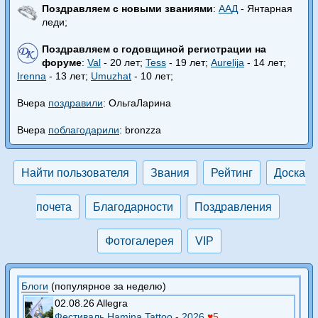
Поздравляем с новыми званиями
:
ААД
- Янтарная
леди;
Поздравляем с годовщиной регистрации на
форуме
:
Val
- 20 лет;
Tess
- 19 лет;
Aurelija
- 14 лет;
Irenna
- 13 лет;
Umuzhat
- 10 лет;
Вчера
поздравили
: ОльгаЛарина
Вчера
поблагодарили
: bronzza
Найти пользователя
Звания
Рейтинг
Доска
почета
Благодарности
Поздравления
Фотогалерея
VIP
Блоги
(популярное за неделю)
02.08.26 Allegra
Фестиваль Hamina Tattoo - 2026
♥5