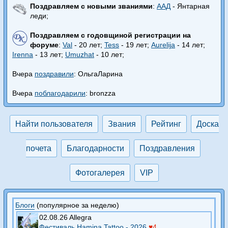
Поздравляем с новыми званиями
:
ААД
- Янтарная
леди;
Поздравляем с годовщиной регистрации на
форуме
:
Val
- 20 лет;
Tess
- 19 лет;
Aurelija
- 14 лет;
Irenna
- 13 лет;
Umuzhat
- 10 лет;
Вчера
поздравили
: ОльгаЛарина
Вчера
поблагодарили
: bronzza
Найти пользователя
Звания
Рейтинг
Доска
почета
Благодарности
Поздравления
Фотогалерея
VIP
Блоги
(популярное за неделю)
02.08.26 Allegra
Фестиваль Hamina Tattoo - 2026
♥4