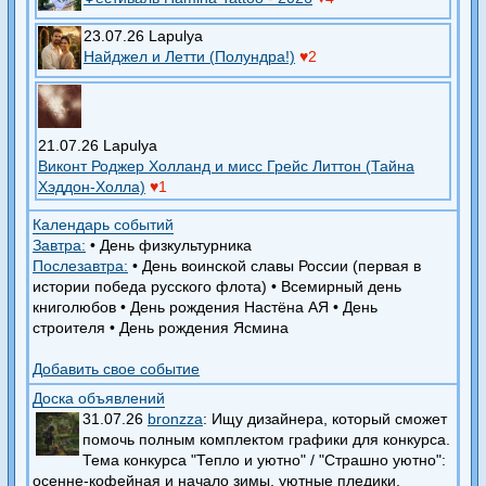
23.07.26 Lapulya
Найджел и Летти (Полундра!)
♥2
21.07.26 Lapulya
Виконт Роджер Холланд и мисс Грейс Литтон (Тайна
Хэддон-Холла)
♥1
Календарь событий
Завтра:
•
День физкультурника
Послезавтра:
•
День воинской славы России (первая в
истории победа русского флота)
•
Всемирный день
книголюбов
•
День рождения Настёна АЯ
•
День
строителя
•
День рождения Ясмина
Добавить свое событие
Доска объявлений
31.07.26
bronzza
: Ищу дизайнера, который сможет
помочь полным комплектом графики для конкурса.
Тема конкурса "Тепло и уютно" / "Страшно уютно":
осенне-кофейная и начало зимы, уютные пледики,