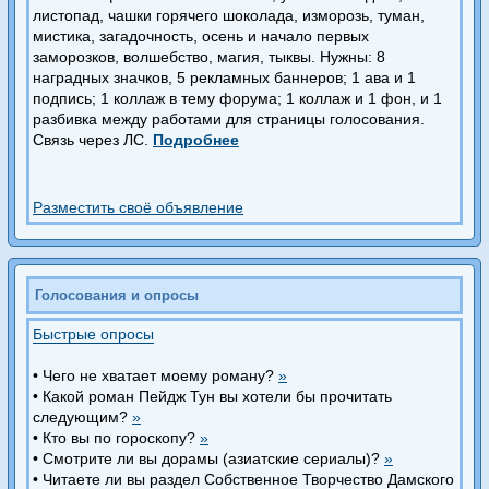
листопад, чашки горячего шоколада, изморозь, туман,
мистика, загадочность, осень и начало первых
заморозков, волшебство, магия, тыквы. Нужны: 8
наградных значков, 5 рекламных баннеров; 1 ава и 1
подпись; 1 коллаж в тему форума; 1 коллаж и 1 фон, и 1
разбивка между работами для страницы голосования.
Связь через ЛС.
Подробнее
Разместить своё объявление
Голосования и опросы
Быстрые опросы
• Чего не хватает моему роману?
»
• Какой роман Пейдж Тун вы хотели бы прочитать
следующим?
»
• Кто вы по гороскопу?
»
• Смотрите ли вы дорамы (азиатские сериалы)?
»
• Читаете ли вы раздел Собственное Творчество Дамского