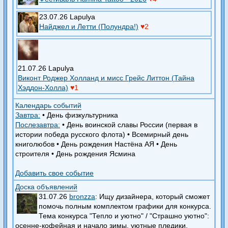
23.07.26 Lapulya
Найджел и Летти (Полундра!)
♥2
21.07.26 Lapulya
Виконт Роджер Холланд и мисс Грейс Литтон (Тайна
Хэддон-Холла)
♥1
Календарь событий
Завтра:
•
День физкультурника
Послезавтра:
•
День воинской славы России (первая в
истории победа русского флота)
•
Всемирный день
книголюбов
•
День рождения Настёна АЯ
•
День
строителя
•
День рождения Ясмина
Добавить свое событие
Доска объявлений
31.07.26
bronzza
: Ищу дизайнера, который сможет
помочь полным комплектом графики для конкурса.
Тема конкурса "Тепло и уютно" / "Страшно уютно":
осенне-кофейная и начало зимы, уютные пледики,