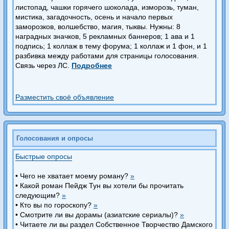
листопад, чашки горячего шоколада, изморозь, туман,
мистика, загадочность, осень и начало первых
заморозков, волшебство, магия, тыквы. Нужны: 8
наградных значков, 5 рекламных баннеров; 1 ава и 1
подпись; 1 коллаж в тему форума; 1 коллаж и 1 фон, и 1
разбивка между работами для страницы голосования.
Связь через ЛС.
Подробнее
Разместить своё объявление
Голосования и опросы
Быстрые опросы
• Чего не хватает моему роману?
»
• Какой роман Пейдж Тун вы хотели бы прочитать
следующим?
»
• Кто вы по гороскопу?
»
• Смотрите ли вы дорамы (азиатские сериалы)?
»
• Читаете ли вы раздел Собственное Творчество Дамского