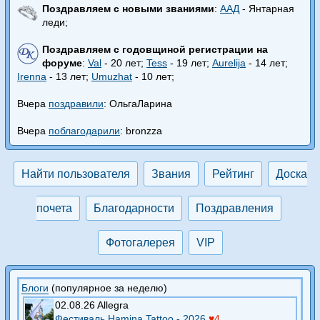
Поздравляем с новыми званиями
:
ААД
- Янтарная
леди;
Поздравляем с годовщиной регистрации на
форуме
:
Val
- 20 лет;
Tess
- 19 лет;
Aurelija
- 14 лет;
Irenna
- 13 лет;
Umuzhat
- 10 лет;
Вчера
поздравили
: ОльгаЛарина
Вчера
поблагодарили
: bronzza
Найти пользователя
Звания
Рейтинг
Доска
почета
Благодарности
Поздравления
Фотогалерея
VIP
Блоги
(популярное за неделю)
02.08.26 Allegra
Фестиваль Hamina Tattoo - 2026
♥4