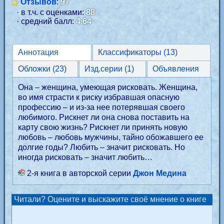
Отзывов
:
97
· в т.ч. с оценками:
88
· средний балл:
4.64
Аннотация
Классификаторы (13)
Обложки (23)
Изд.серии (1)
Объявления
Она – женщина, умеющая рисковать. Женщина,
во имя страсти к риску избравшая опасную
профессию – и из-за нее потерявшая своего
любимого. Рискнет ли она снова поставить на
карту свою жизнь? Рискнет ли принять новую
любовь – любовь мужчины, тайно обожавшего ее
долгие годы? Любить – значит рисковать. Но
иногда рисковать – значит любить…
2-я книга в авторской серии
Джон Медина
Читали? Оцените и выскажите своё мнение о книге