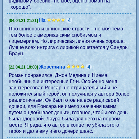
видимому, боевик - не мое, оценю роман на
"хорошо".
illa
4
[04.04.21 21:21]
Про шпионов и шпионские страсти – не моя тема,
тем более с американским снобизмом и
лицемерием. Но лирическая линия очень хороша.
Лучше всех интрига с лирикой сочетается у Сандры
Браун.
Жозефина
4
[22.04.21 18:00]
Роман понравился. Джон Медина и Ниема
необычные и интересные Гг-и. Особенно меня
заинтересовал Ронсар, не отрицательный и не
положительный герой, он получился у автора более
реалистичным. Он был готов на всё ради своей
дочери, для Ронсара не имело значения каким
путем он добывает деньги, главное, чтобы его дочь
была здоровой. Лаура была для него на первом
месте. Я рада, что автор в конце не убила этого
героя и дала ему и его дочери шанс.