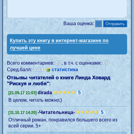
Ваша оценка:
Купить эту книгу в интернет-магазине по
лучшей цене
97
88
Всего комментариев:
, в т.ч. с оценками:
4.64
Сред.балл:
статистика
Отзывы читателей о книге Линда Ховард
"
Рискуя и любя
":
dirada
5
[21.09.17 21:03]
В целом, читать можно;)
-Читательница-
5
[31.10.17 14:20]
Отличный роман, понравился большего всего из
всей серии. 5+