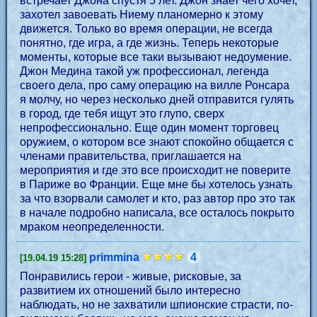
встречает Джона спустя 5 лет. Джон знает чего хочет,
захотел завоевать Ниему планомерно к этому
движется. Только во время операции, не всегда
понятно, где игра, а где жизнь. Теперь некоторые
моменты, которые все таки вызывают недоумение.
Джон Медина такой уж профессионал, легенда
своего дела, про саму операцию на вилле Ронсара
я молчу, но через несколько дней отправится гулять
в город, где тебя ищут это глупо, сверх
непрофессионально. Еще один момент торговец
оружием, о котором все знают спокойно общается с
членами правительства, приглашается на
мероприятия и где это все происходит не поверите
в Париже во Франции. Еще мне бы хотелось узнать
за что взорвали самолет и кто, раз автор про это так
в начале подробно написала, все осталось покрыто
мраком неопределенности.
primmina
4
[19.04.19 15:28]
Понравились герои - живые, рисковые, за
развитием их отношений было интересно
наблюдать, но не захватили шпионские страсти, по-