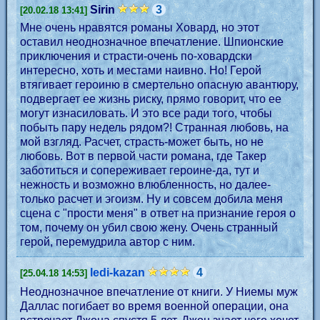
Sirin
3
[20.02.18 13:41]
Мне очень нравятся романы Ховард, но этот
оставил неоднозначное впечатление. Шпионские
приключения и страсти-очень по-ховардски
интересно, хоть и местами наивно. Но! Герой
втягивает героиню в смертельно опасную авантюру,
подвергает ее жизнь риску, прямо говорит, что ее
могут изнасиловать. И это все ради того, чтобы
побыть пару недель рядом?! Странная любовь, на
мой взгляд. Расчет, страсть-может быть, но не
любовь. Вот в первой части романа, где Такер
заботиться и сопереживает героине-да, тут и
нежность и возможно влюбленность, но далее-
только расчет и эгоизм. Ну и совсем добила меня
сцена с "прости меня" в ответ на признание героя о
том, почему он убил свою жену. Очень странный
герой, перемудрила автор с ним.
ledi-kazan
4
[25.04.18 14:53]
Неоднозначное впечатление от книги. У Ниемы муж
Даллас погибает во время военной операции, она