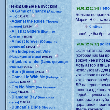
Неизданные на русском
Непо
[26.01.22 20:54]
›
A Game of Chance
(Азартная
Больше понравила
игра)
171/4.72
Марли. Я бы таког
›
Against the Rules
(Против
правил)
72/4.26
Спойлер
›
All That Glitters
(Все, что
, вообще бы броси
блестит)
59/3.53
›
Almost forever
(Обещание
polle
[20.07.22 02:37]
вечности)
82/4.42
Если читать запое
›
An Independent Wife
(которая как бы в
(Независимая жена)
107/3.95
вокруг нее и пове
›
Bluebird winter
(Зима, дарующая
Хоть автор и пише
счастье)
94/4.12
использовать для 
›
Burn
(В огне)
62/4.53
хоть слово из себ
›
Come Lie With Me
(Побудь со
хоть полслова обр
мной)
149/4.57
ЛР наверное немно
›
Cry No More
(Нет больше
шляется где попал
слез)
216/4.89
Герой в целом стр
›
Diamond Bay
(Алмазная
напористо и грубо
бухта)
113/4.62
царапиной, проигн
›
Duncan`s Bride
(Невеста
Жесть какая-то...