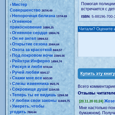
Помогая полиции
›
Мистер
встречается с де
Совершенство
267/4.49
›
Непорочная белизна
ISBN
: 5-88196-700-
137/4.69
›
Огненное
прикосновение
108/4.25
Читали? Оцените и
›
Огненное сердце
180/4.76
›
Он не ангел
199/4.53
›
Открытие сезона
204/4.64
›
Охота за красоткой
84/4.57
›
Под покровом ночи
159/4.56
›
Рейнтри:Инферно
149/4.74
›
Рискуя и любя
97/4.64
›
Ручей любви
60/4.17
Купить эту книг
›
Скажи мне все
60/3.90
›
Слезы изменника
95/3.76
Всего комментари
›
Сокровище души
115/4.55
Отзывы читателе
›
Теперь ты ее видишь
129/4.58
›
У любви свои законы
Жоз
1144/4.75
[20.11.20 01:24]
›
Умереть, чтобы
Мне настолько пон
угодить
78/4.44
бумажном). Получи