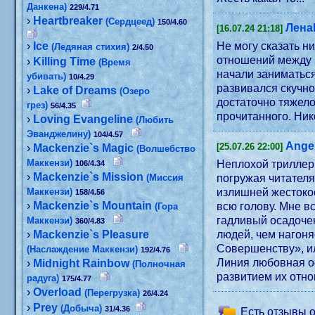
Данкена)
229/4.71
›
Heartbreaker
(Сердцеед)
150/4.60
Лена
[16.07.24 21:18]
›
Ice
Не могу сказать н
(Ледяная стихия)
2/4.50
отношений между г
›
Killing Time
(Время
начали заниматься
убивать)
10/4.29
развивался скучно
›
Lake of Dreams
(Озеро
достаточно тяжело
грез)
56/4.35
прочитанного. Ник
›
Loving Evangeline
(Любить
Эванджелину)
104/4.57
Ange
[25.07.26 22:00]
›
Mackenzie`s Magic
(Волшебство
Маккензи)
Неплохой триллер 
106/4.34
›
Mackenzie`s Mission
(Миссия
погружая читателя
Маккензи)
излишней жестокос
158/4.56
›
Mackenzie`s Mountain
всю голову. Мне в
(Гора
гадливый осадочек
Маккензи)
360/4.83
›
Mackenzie`s Pleasure
людей, чем нагоня
Совершенству», ил
(Наслаждение Маккензи)
192/4.76
Линия любовная ос
›
Midnight Rainbow
(Полночная
развитием их отно
радуга)
175/4.77
›
Overload
(Перегрузка)
26/4.24
›
Prey
(Добыча)
31/4.36
Есть отзывы о