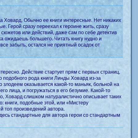
да Ховард. Обычно ее книги интересные. Нет никаких
е. Герой сразу переехал к героине жить, сразу
х сюжетов или действий, даже сам по себе детектив
яка ожидаешь большего. Читать книгу нудно и
все забыть, остался не приятный осадок от
тересно. Действие стартует прям с первых страниц,
лю подобного рода книги Линды Ховард из-за
о злодеем оказывается какой-то маньяк, больной на
его лица, и погружаться в его безумие. Какой-то
мо, Ховард слишком натуралистично описывает таких
о: книги, подобные этой, или «Мистеру
ый топ произведений автора.
здесь стандартные для автора герои со стандартным