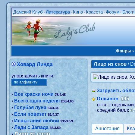
Дамский Клуб
Литература
Кино
Красота
Форум
Блоги
•
•
•
•
•
Жанры
Лицо из снов
Ховард Линда
/ 
упорядочить книги:
Загрузить обло
›
Все краски ночи
78/4.45
Отзывов
:
195
›
Всего одна неделя
208/4.60
· в т.ч. с оценками
›
Голубая луна
64/4.34
· средний балл:
4.
›
Если повезет
81/4.37
›
Испытание любви
135/4.59
›
Леди с Запада
66/3.59
Аннотация
Лицо из снов
›