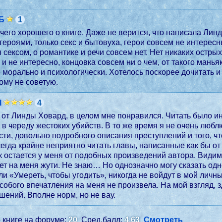
Б
1
ичего хорошего о книге. Даже не верится, что написала Лин
ероями, только секс и бытовуха, герои совсем не интересны
 сексом, о романтике и речи совсем нет. Нет никаких остры
 и не интересно, концовка совсем ни о чем, от такого мань
 морально и психологически. Хотелось поскорее дочитать и 
ому не советую.
l
4
от Линды Ховард, в целом мне понравился. Читать было ин
 в череду жестоких убийств. В то же время я не очень люб
ти, довольно подробного описания преступлений и того, чт
сегда крайне неприятно читать главы, написанные как бы от 
 остается у меня от подобных произведений автора. Види
ет на меня жути. Не знаю… Но однозначно могу сказать одн
и «Умереть, чтобы угодить», никогда не войдут в мой личн
обого впечатления на меня не произвела. На мой взгляд, 
шений. Вполне норм, но не вау.
 книге на форуме:
20
Сред.балл:
4.63
Смотреть