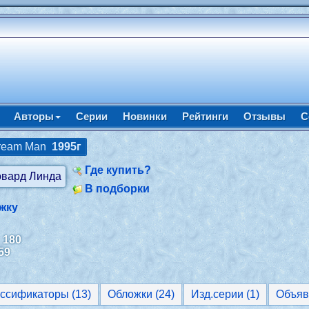
Авторы
Серии
Новинки
Рейтинги
Отзывы
С
Dream Man
1995г
Где купить?
В подборки
жку
:
180
59
Классификаторы (13)
Обложки (24)
Изд.серии (1)
Объяв