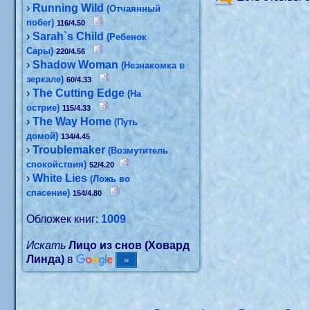
›
Running Wild
(Отчаянный
побег)
116/4.50
›
Sarah`s Child
(Ребенок
Сары)
220/4.56
›
Shadow Woman
(Незнакомка в
зеркале)
60/4.33
›
The Cutting Edge
(На
острие)
115/4.33
›
The Way Home
(Путь
домой)
134/4.45
›
Troublemaker
(Возмутитель
спокойствия)
52/4.20
›
White Lies
(Ложь во
спасение)
154/4.80
Обложек книг:
1009
Искать
Лицо из снов (Ховард
Линда)
в