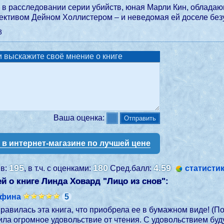
 в расследовании серии убийств, юная Марли Кин, облада
тективом Дейном Холлистером – и неведомая ей доселе без
3
 выскажите своё мнение о книге
Ваша оценка:
у в интернет-магазине по лучшей цене
195
180
4.59
ев:
, в т.ч. с оценками:
Сред.балл:
статисти
й о книге Линда Ховард "
Лицо из снов
":
ефина
5
равилась эта книга, что приобрела ее в бумажном виде! (П
ла огромное удовольствие от чтения. С удовольствием буд