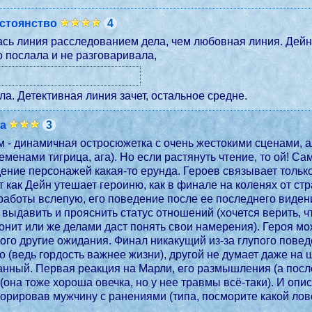
стоянство
4
сь линия расследованием дела, чем любовная линия. Дейн
о послала и не разговаривала,
ла. Детективная линия зачет, остальное средне.
ta
3
м - динамичная остросюжетка с очень жестокими сценами, 
ременами тигрица, ага). Но если растянуть чтение, то ой! С
дение персонажей какая-то ерунда. Героев связывает тольк
т как Дейн утешает героиню, как в финале на коленях от ст
работы вслепую, его поведение после ее последнего виден
я выдавить и прояснить статус отношений (хочется верить, 
онит или же делами даст понять свои намерения). Героя мож
го другие ожидания. Финал никакущий из-за глупого повед
о (ведь гордость важнее жизни), другой не думает даже на 
анный. Первая реакция на Марли, его размышления (а после
 (она тоже хороша овечка, но у нее травмы всё-таки). И опи
орировав мужчину с ранениями (типа, посморите какой лов