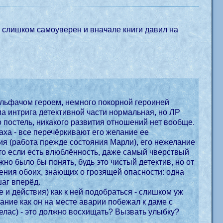
 слишком самоуверен и вначале книги давил на
альфачом героем, немного покорной героиней
ама интрига детективной части нормальная, но ЛР
о постель, никакого развития отношений нет вообще.
раха - все перечёркивают его желание ее
ия (работа прежде состояния Марли), его нежелание
что если есть влюблённость, даже самый чверствый
но было бы понять, будь это чистый детектив, но от
ения обоих, знающих о грозящей опасности: одна
шаг вперёд.
 и действия) как к ней подобраться - слишком уж
сание как он на месте аварии побежал к даме с
елас) - это должно восхищать? Вызвать улыбку?