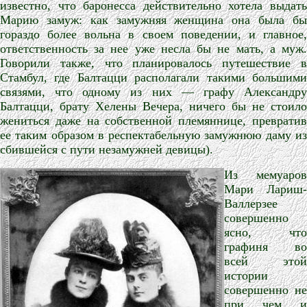
известно, что баронесса действительно хотела выдать
Марию замуж: как замужняя женщина она была бы
гораздо более вольна в своем поведении, и главное,
ответственность за нее уже несла бы не мать, а муж.
Говорили также, что планировалось путешествие в
Стамбул, где Балтацци располагали такими большими
связями, что одному из них — графу Александру
Балтацци, брату Хелены Вечера, ничего бы не стоило
жениться даже на собственной племяннице, превратив
ее таким образом в респектабельную замужнюю даму из
сбившейся с пути незамужней девицы).
Из мемуаров
Мари Лариш-
Валлерзее
совершенно
ясно, что
графиня во
всей этой
истории
совершенно не
при чем и