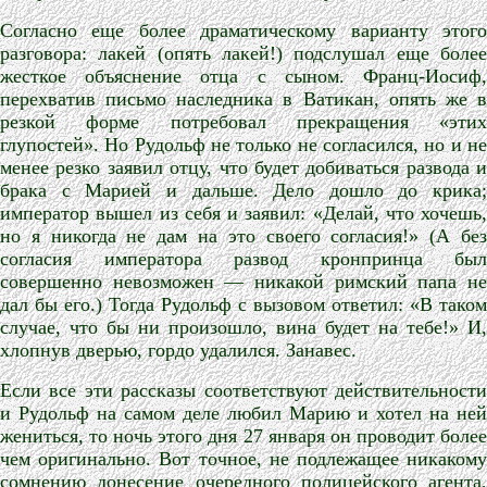
Согласно еще более драматическому варианту этого
разговора: лакей (опять лакей!) подслушал еще более
жесткое объяснение отца с сыном. Франц-Иосиф,
перехватив письмо наследника в Ватикан, опять же в
резкой форме потребовал прекращения «этих
глупостей». Но Рудольф не только не согласился, но и не
менее резко заявил отцу, что будет добиваться развода и
брака с Марией и дальше. Дело дошло до крика;
император вышел из себя и заявил: «Делай, что хочешь,
но я никогда не дам на это своего согласия!» (А без
согласия императора развод кронпринца был
совершенно невозможен — никакой римский папа не
дал бы его.) Тогда Рудольф с вызовом ответил: «В таком
случае, что бы ни произошло, вина будет на тебе!» И,
хлопнув дверью, гордо удалился. Занавес.
Если все эти рассказы соответствуют действительности
и Рудольф на самом деле любил Марию и хотел на ней
жениться, то ночь этого дня 27 января он проводит более
чем оригинально. Вот точное, не подлежащее никакому
сомнению донесение очередного полицейского агента,