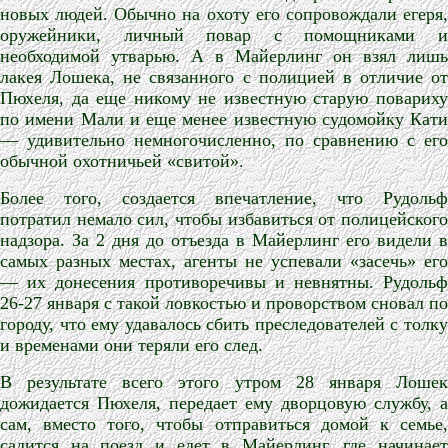
новых людей. Обычно на охоту его сопровождали егеря,
оружейники, личный повар с помощниками и
необходимой утварью. А в Майерлинг он взял лишь
лакея Лошека, не связанного с полицией в отличие от
Пюхеля, да еще никому не известную старую повариху
по имени Мали и еще менее известную судомойку Кати
— удивительно немногочисленно, по сравнению с его
обычной охотничьей «свитой».
Более того, создается впечатление, что Рудольф
потратил немало сил, чтобы избавиться от полицейского
надзора. За 2 дня до отъезда в Майерлинг его видели в
самых разных местах, агенты не успевали «засечь» его
— их донесения противоречивы и невнятны. Рудольф
26-27 января с такой ловкостью и проворством сновал по
городу, что ему удавалось сбить преследователей с толку
и временами они теряли его след.
В результате всего этого утром 28 января Лошек
дожидается Пюхеля, передает ему дворцовую службу, а
сам, вместо того, чтобы отправиться домой к семье,
садится на поезд и едет в Майерлинг, где начинает