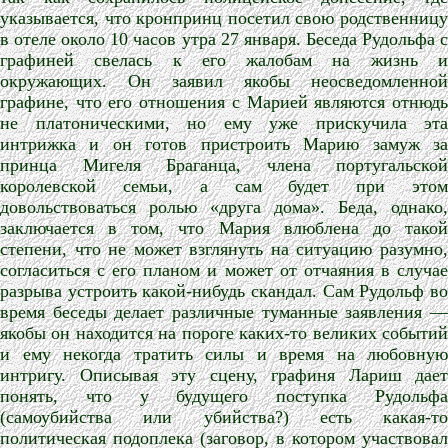
указывается, что кронпринц посетил свою родственницу
в отеле около 10 часов утра 27 января. Беседа Рудольфа с
графиней свелась к его жалобам на жизнь и
окружающих. Он заявил якобы неосведомленной
графине, что его отношения с Марией являются отнюдь
не платоническими, но ему уже прискучила эта
интрижка и он готов пристроить Марию замуж за
принца Мигеля Браганца, члена португальской
королевской семьи, а сам будет при этом
довольствоваться ролью «друга дома». Беда, однако,
заключается в том, что Мария влюблена до такой
степени, что не может взглянуть на ситуацию разумно,
согласиться с его планом и может от отчаяния в случае
разрыва устроить какой-нибудь скандал. Сам Рудольф во
время беседы делает различные туманные заявления —
якобы он находится на пороге каких-то великих событий
и ему некогда тратить силы и время на любовную
интригу. Описывая эту сцену, графиня Лариш дает
понять, что у будущего поступка Рудольфа
(самоубийства или убийства?) есть какая-то
политическая подоплека (заговор, в котором участвовал