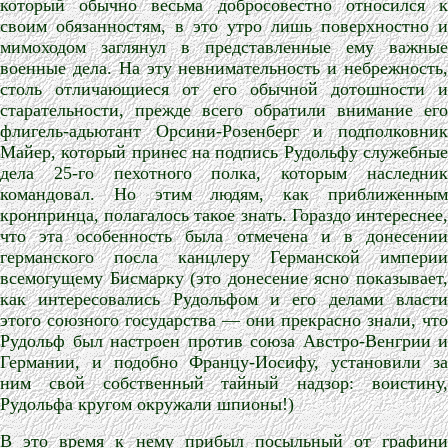
который обычно весьма добросовестно относился к
своим обязанностям, в это утро лишь поверхностно и
мимоходом заглянул в представленные ему важные
военные дела. На эту невнимательность и небрежность,
столь отличающиеся от его обычной дотошности и
старательности, прежде всего обратили внимание его
флигель-адьютант Орсини-Розенберг и подполковник
Майер, который принес на подпись Рудольфу служебные
дела 25-го пехотного полка, которым наследник
командовал. Но этим людям, как приближенным
кронпринца, полагалось такое знать. Гораздо интереснее,
что эта особенность была отмечена и в донесении
германского посла канцлеру Германской империи
всемогущему Бисмарку (это донесение ясно показывает,
как интересовались Рудольфом и его делами власти
этого союзного государства — они прекрасно знали, что
Рудольф был настроен против союза Австро-Венгрии и
Германии, и подобно Францу-Иосифу, установили за
ним свой собственный тайный надзор: воистину,
Рудольфа кругом окружали шпионы!)
В это время к нему прибыл посыльный от графини