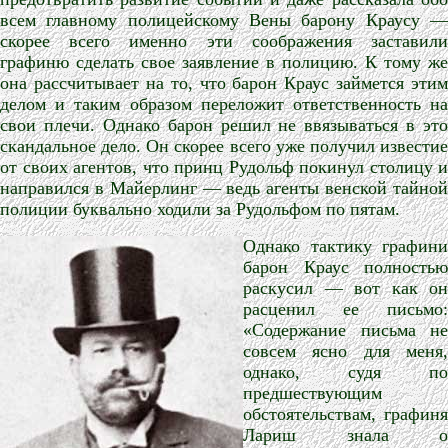
всем главному полицейскому Вены барону Краусу —
скорее всего именно эти соображения заставили
графиню сделать свое заявление в полицию. К тому же
она рассчитывает на то, что барон Краус займется этим
делом и таким образом переложит ответственность на
свои плечи. Однако барон решил не ввязываться в это
скандальное дело. Он скорее всего уже получил известие
от своих агентов, что принц Рудольф покинул столицу и
направился в Майерлинг — ведь агенты венской тайной
полиции буквально ходили за Рудольфом по пятам.
Однако тактику графини
барон Краус полностью
раскусил — вот как он
расценил ее письмо:
«Содержание письма не
совсем ясно для меня,
однако, судя по
предшествующим
обстоятельствам, графиня
Лариш знала о