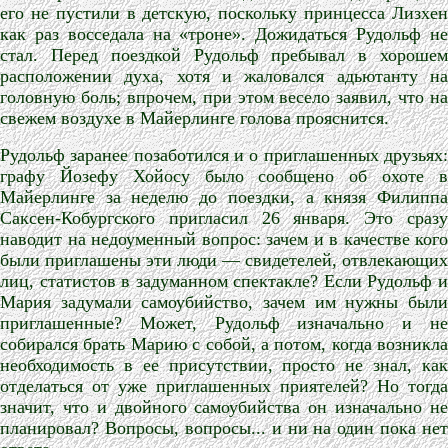
его не пустили в детскую, поскольку принцесса Лизхен
как раз восседала на «троне». Дожидаться Рудольф не
стал. Перед поездкой Рудольф пребывал в хорошем
расположении духа, хотя и жаловался адьютанту на
головную боль; впрочем, при этом весело заявил, что на
свежем воздухе в Майерлинге голова прояснится.
Рудольф заранее позаботился и о приглашенных друзьях:
графу Йозефу Хойосу было сообщено об охоте в
Майерлинге за неделю до поездки, а князя Филиппа
Саксен-Кобургского пригласил 26 января. Это сразу
наводит на недоуменный вопрос: зачем и в качестве кого
были приглашены эти люди — свидетелей, отвлекающих
лиц, статистов в задуманном спектакле? Если Рудольф и
Мария задумали самоубийство, зачем им нужны были
приглашенные? Может, Рудольф изначально и не
собирался брать Марию с собой, а потом, когда возникла
необходимость в ее присутствии, просто не знал, как
отделаться от уже приглашенных приятелей? Но тогда
значит, что и двойного самоубийства он изначально не
планировал? Вопросы, вопросы... и ни на один пока нет