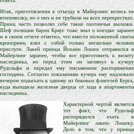
ответа.
Итак, приготовления к отъезду в Майерлинг велись не
втихомолку, но о них и не трубили на всех перекрестках.
Принц часто позволял себе такие охотничьи вылазки.
Шеф полиции барон Краус тоже знал о поездке заранее
и в своем отчете отметил, что вместо положенной свиты
кронпринц взял с собой только несколько человек
прислуги. Лакей принца Йоханн Лошек отправился в
Майерлинг заранее, чтобы все приготовить к визиту
наследника, но перед этим он заглянул к кучеру
Рудольфа и передал ему письменное распоряжение
господина. Согласно показаниям кучера ему надлежало
вечером подъехать к одному из боковых флигелей Бурга,
куда выходила железная дверца от хода в апартаменты
наследника.
Характерной чертой является
тот факт, что Рудольф
распорядился ехать в
Майерлинг лакею Лошеку.
Дело в том, что у принца