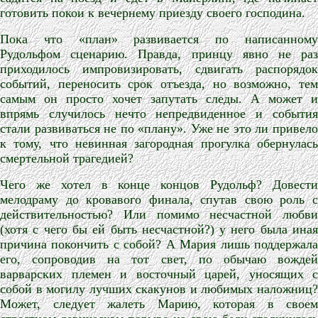
готовить покои к вечернему приезду своего господина.
Пока что «план» развивается по написанному
Рудольфом сценарию. Правда, принцу явно не раз
приходилось импровизировать, сдвигать распорядок
событий, переносить срок отъезда, но возможно, тем
самым он просто хочет запутать следы. А может и
впрямь случилось нечто непредвиденное и события
стали развиваться не по «плану». Уже не это ли привело
к тому, что невинная загородная прогулка обернулась
смертельной трагедией?
Чего же хотел в конце концов Рудольф? Довести
мелодраму до кровавого финала, спутав свою роль с
действительностью? Или помимо несчастной любви
(хотя с чего бы ей быть несчастной?) у него была иная
причина покончить с собой? А Мария лишь поддержала
его, сопроводив на тот свет, по обычаю вождей
варварских племен и восточный царей, уносящих с
собой в могилу лучших скакунов и любимых наложниц?
Может, следует жалеть Марию, которая в своем