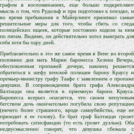
графом в воспоминаниях, еще больше подкрепляют
мысль о том, что Рудольф и при подготовке к поездке, и
во время пребывания в Майерлинге принимал самые
решительные меры для того, чтобы сбить со следа
полицейских ищеек, которые постоянно ходили за ним
по пятам. Видимо, он действительно хотел выиграть для
себя хотя бы пару дней.
Приблизительно в это же самое время в Вене во второй
половине дня мать Марии баронесса Хелена Вечера,
обеспокоенная пропажей дочери, наконец решается
обратиться к шефу венской полиции барону Краусу и
премьер-министру графу Таафе с заявлением о пропаже
девушки. В сопровождении брата графа Александра
Балтацци она является в приемную барона Крауса.
Баронесса всерьез опасается, что своим непутевым
бегством дочь окончательно погубила свою репутацию
(ничего более страшного, вроде самоубийства, еще не
приходит в ее голову). Ее брат граф Балтацци грозит
потребовать сатисфакции (то есть грозит дуэлью). Оба
недвусмысленно говорят, что девушка сбежала с