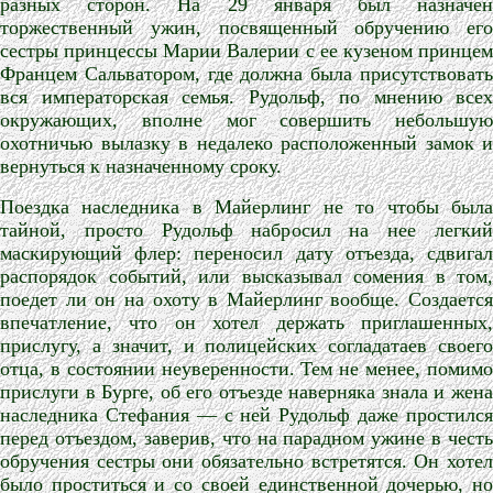
разных сторон. На 29 января был назначен
торжественный ужин, посвященный обручению его
сестры принцессы Марии Валерии с ее кузеном принцем
Францем Сальватором, где должна была присутствовать
вся императорская семья. Рудольф, по мнению всех
окружающих, вполне мог совершить небольшую
охотничью вылазку в недалеко расположенный замок и
вернуться к назначенному сроку.
Поездка наследника в Майерлинг не то чтобы была
тайной, просто Рудольф набросил на нее легкий
маскирующий флер: переносил дату отъезда, сдвигал
распорядок событий, или высказывал сомения в том,
поедет ли он на охоту в Майерлинг вообще. Создается
впечатление, что он хотел держать приглашенных,
прислугу, а значит, и полицейских согладатаев своего
отца, в состоянии неуверенности. Тем не менее, помимо
прислуги в Бурге, об его отъезде наверняка знала и жена
наследника Стефания — с ней Рудольф даже простился
перед отъездом, заверив, что на парадном ужине в честь
обручения сестры они обязательно встретятся. Он хотел
было проститься и со своей единственной дочерью, но