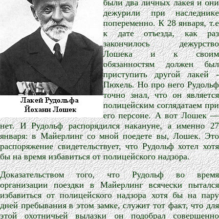
были два личных лакея и они
дежурили при наследнике
попеременно. К 28 января, т.е
к дате отъезда, как раз
закончилось дежурство
Лошека и к своим
обязанностям должен был
приступить другой лакей -
Пюхель. Но про него Рудольф
точно знал, что он является
полицейским соглядатаем при
его персоне. А вот Лошек —
нет. И Рудольф распорядился накануне, а именно 27
января: в Майерлинг со мной поедете вы, Лошек. Это
распоряжение свидетельствует, что Рудольф хотел хотя
бы на время избавиться от полицейского надзора.
Доказательством того, что Рудольф во время
организации поездки в Майерлинг всячески пытался
избавиться от полицейского надзора хотя бы на пару
дней пребывания в этом замке, служит тот факт, что для
этой охотничьей вылазки он подобрал совершенно