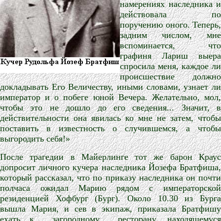
намерениях наследника и
действовала по
поручению оного. Теперь,
задним числом, мне
вспоминается, что
графиня Лариш выера
спросила меня, каждое ли
происшествие должно
докладывать Его Величеству, иными словами, узнает ли
император и о побеге юной Вечера. Желательно, мол,
чтобы это не дошло до его сведения... Значит, в
действительности она явилась ко мне не затем, чтобы
поставить в известность о случившемся, а чтобы
выгородить себя!»
После трагедии в Майерлинге тот же барон Краус
допросит личного кучера наследника Йозефа Братфиша,
который рассказал, что по приказу наследника он почти
полчаса ожидал Марию рядом с императорской
резиденцией Хофбург (Бург). Около 10.30 из Бурга
вышла Мария, и сев в экипаж, приказала Братфишу
ехать к
загородному
ресторану, находящемус