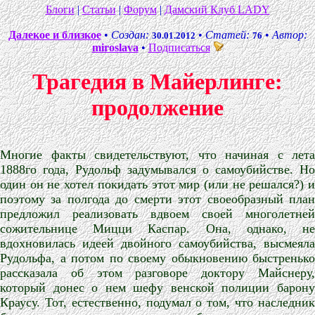
Блоги
|
Статьи
|
Форум
|
Дамский Клуб LADY
Далекое и близкое
•
Создан:
•
Статей:
•
Автор:
30.01.2012
76
miroslava
•
Подписаться
Трагедия в Майерлинге:
продолжение
Многие факты свидетельствуют, что начиная с лета
1888го года, Рудольф задумывался о самоубийстве. Но
один он не хотел покидать этот мир (или не решался?) и
поэтому за полгода до смерти этот своеобразный план
предложил реализовать вдвоем своей многолетней
сожительнице Мицци Каспар. Она, однако, не
вдохновилась идеей двойного самоубийства, высмеяла
Рудольфа, а потом по своему обыкновению быстренько
рассказала об этом разговоре доктору Майснеру,
который донес о нем шефу венской полиции барону
Краусу. Тот, естественно, подумал о том, что наследник