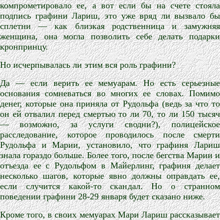
компрометировало ее, а вот если бы на счете стояла
подпись графини Лариш, это уже вряд ли вызвало бы
сплетни — как близкая родственница и замужняя
женщина, она могла позволить себе делать подарки
кронпринцу.
Но исчерпывалась ли этим вся роль графини?
Да — если верить ее мемуарам. Но есть серьезные
основания сомневаться во многих ее словах. Помимо
денег, которые она приняла от Рудольфа (ведь за что то
он ей отвалил перед смертью то ли 70, то ли 150 тысяч
— возможно, за услуги сводни?), полицейское
расследование, которое проводилось после смерти
Рудольфа и Марии, установило, что графиня Лариш
знала гораздо больше. Более того, после бегства Марии и
отъезда ее с Рудольфом в Майерлинг, графиня делает
несколько шагов, которые явно должны оправдать ее,
если случится какой-то скандал. Но о странном
поведении графини 28-29 января будет сказано ниже.
Кроме того, в своих мемуарах Мари Лариш рассказывает