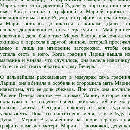
Марию счет за подаренный Рудольфу портсигар на свое
имя. Когда экипаж с графиней и Марией прибыл к
ювелирному магазину Родека, то графиня вошла внутрь,
а Мария осталась дожидаться в экипаже. Далее, по
словам допрошенного после трагедии в Майерлинге
извозчика, дело было так: Мария быстро выскочила из
экипажа и пересела в другой экипаж, который проезжал
мимо и лишь на мгновение затормозил, чтобы она
успела сесть в него. Когда графиня Лариш вышла из
магазина и узнала, что случилось, она велела извозчику
что есть сил гнать обратно к дому Вечера.
О дальнейшем рассказывает в мемуарах сама графиня
Лариш: она вбежала в особняк и огорошила мать Марии
известием, что ее дочь сбежала. При этом она вручиле
Хелене Вечера листок — письмо Марии, которое она
обнаружила на сиденье своего экипажа: «Я не могу
больше жить! Сегодня наконец-то мне удалось
ускользнуть. Пока ты настигнешь меня, я уже буду в
Дунае. - Мери». В дальнейшем разговоре перепуганная
графиня намекает матери Марии — возможно, девушка