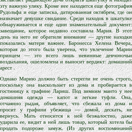
эту важную улику. Кроме нее находится еще фотография
Рудольфа и еще записка, датированная октябрем, где он
назначает девушке свидание. Среди находок в шкатулке
обнаруживается и еще один знаменательный документ:
завещание, которое недавно составила Мария. В этот
день на него не обратили внимание — другие находки
показались матери важнее. Баронесса Хелена Вечера,
которая до этого была уверена, что увлечение Марии
принцем — это всего лишь невинные девчоночьи
воздыхания, ошеломлена и выносит вердикт: домашний
арест .
Однако Марию должно быть стерегли не очень строго,
поскольку она выскользает из дома и пробирается в
гостиницу к графине Лариш. Под зимним манто у нее
домашняя одежда — капот и легкие туфли. Она,
отчаянно рыдая, объявляет, что сбежала из дома и
просит у графини убежища — домой, дескать, не
вернусь. Мать относится к ней безжалостно, даже
ударила ее, видит в ней лишь товар, который хотела бы
продать подороже замуж. (Из других воспоминаний