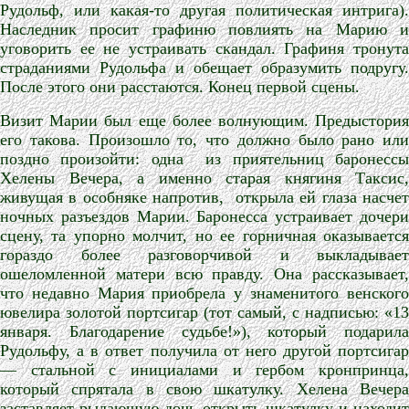
Рудольф, или какая-то другая политическая интрига).
Наследник просит графиню повлиять на Марию и
уговорить ее не устраивать скандал. Графиня тронута
страданиями Рудольфа и обещает образумить подругу.
После этого они расстаются. Конец первой сцены.
Визит Марии был еще более волнующим. Предыстория
его такова. Произошло то, что должно было рано или
поздно произойти: одна
из приятельниц баронесс
Хелены Вечера, а именно старая княгиня Таксис,
живущая в особняке напротив,
открыла ей глаза насчет
ночных разъездов Марии. Баронесса устраивает дочери
сцену, та упорно молчит, но ее горничная оказывается
гораздо более разговорчивой и выкладывает
ошеломленной матери всю правду. Она рассказывает,
что недавно Мария приобрела у знаменитого венского
ювелира золотой портсигар (тот самый, с надписью: «13
января. Благодарение судьбе!»), который подарила
Рудольфу, а в ответ получила от него другой портсигар
— стальной с инициалами и гербом кронпринца,
который спрятала в свою шкатулку. Хелена Вечера
заставляет рыдающую дочь открыть шкатулку и находит