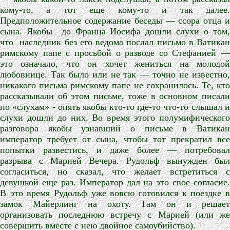
кому-то, а тот еще кому-то и так далее.
Предположительное содержание беседы — ссора отца и
сына. Якобы
до Франца Иосифа дошли слухи о том
что
наследник без его ведома послал письмо в Ватика
римскому папе с просьбой о разводе со Стефанией —
это означало, что он хочет жениться на молодой
любовнице. Так было или не так — точно не известно,
никакого письма римскому папе не сохранилось. Те, кто
рассказывали об этом письме, тоже в основном писали
по «слухам» - опять якобы кто-то где-то что-то слышал и
слухи дошли до них. Во время этого полумифического
разговора якобы узнавший о письме в Ватикан
император требует от сына, чтобы тот прекратил все
попытки развестись, и даже более — потребовал
разрыва с Марией Вечера. Рудольф вынужден был
согласиться, но сказал, что желает встретиться с
девушкой еще раз. Император дал на это свое согласие.
В это время Рудольф уже вовсю готовился к поездке в
замок Майерлинг на охоту. Там он и решает
организовать последнюю встречу с Марией (или же
совершить вместе с нею двойное самоубийство).