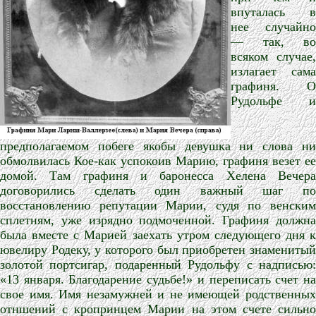
впуталась в
нее случайно
— так, во
всяком случае,
излагает сама
графиня. О
Рудольфе и
предполагаемом побеге якобы девушка ни слова ни
обмолвилась Кое-как успокоив Марию, графиня везет ее
домой. Там графиня и баронесса Хелена Вечера
договорились сделать один важный шаг по
восстановлению репутации Марии, судя по венским
сплетням, уже изрядно подмоченной. Графиня должна
была вместе с Марией заехать утром следующего дня к
ювелиру Родеку, у которого был приобретен знаменитый
золотой портсигар, подаренный Рудольфу с надписью:
«13 января. Благодарение судьбе!» и переписать счет на
свое имя. Имя незамужней и не имеющей родственных
отншений с кропринцем Марии на этом счете сильно