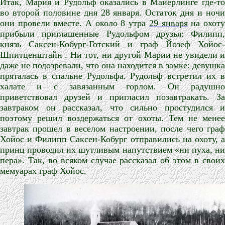
Итак, Мария и Рудольф оказались в Майерлинге где-то
во второй половине дня 28 января. Остаток дня и ночи
они провели вместе. А около 8 утра
29 января
на охот
прибыли приглашенные Рудольфом друзья: Филипп,
князь Саксен-Кобург-Готский и граф Йозеф Хойос-
Шпитценштайн . Ни тот, ни другой Марии не увидели и
даже не подозревали, что она находится в замке: девушка
пряталась в спальне Рудольфа. Рудольф встретил их в
халате и с завязанным горлом. Он радушно
приветствовал друзей и пригласил позавтракать. За
завтраком он рассказал, что сильно простудился и
поэтому решил воздержаться от охоты. Тем не менее
завтрак прошел в веселом настроении, после чего граф
Хойос и Филипп Саксен-Кобург отправились на охоту, а
принц проводил их шутливым напутствием «ни пуха, ни
пера». Так, во всяком случае рассказал об этом в своих
мемуарах граф Хойос.