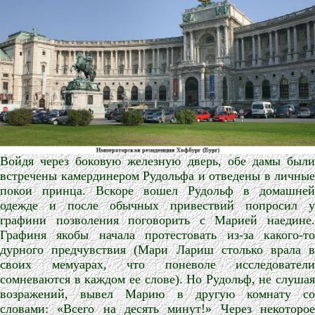
Войдя через боковую железную дверь, обе дамы были
встречены камердинером Рудольфа и отведены в личные
покои принца. Вскоре вошел Рудольф в домашней
одежде и после обычных привествий попросил у
графини позволения поговорить с Марией наедине.
Графиня якобы начала протестовать из-за какого-то
дурного предчувствия (Мари Лариш столько врала в
своих мемуарах, что поневоле исследователи
сомневаются в каждом ее слове). Но Рудольф, не слушая
возражений, вывел Марию в другую комнату со
словами: «Всего на десять минут!» Через некоторое