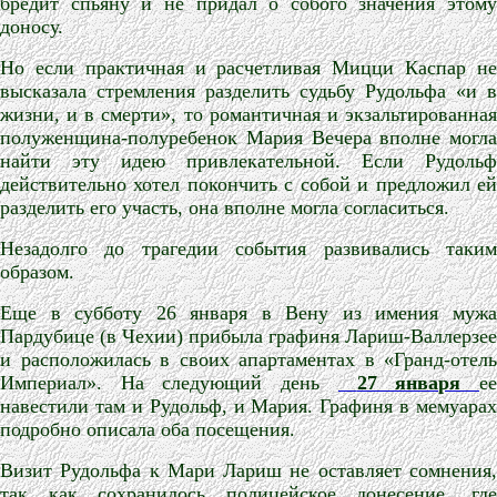
бредит спьяну и не придал о собого значения этому
доносу.
Но если практичная и расчетливая Мицци Каспар не
высказала стремления разделить судьбу Рудольфа «и в
жизни, и в смерти», то романтичная и экзальтированная
полуженщина-полуребенок Мария Вечера вполне могла
найти эту идею привлекательной. Если Рудольф
действительно хотел покончить с собой и предложил ей
разделить его участь, она вполне могла согласиться.
Незадолго до трагедии события развивались таким
образом.
Еще в субботу 26 января в Вену из имения мужа
Пардубице (в Чехии) прибыла графиня Лариш-Валлерзее
и расположилась в своих апартаментах в «Гранд-отель
Империал». На следующий день
27 января
е
навестили там и Рудольф, и Мария. Графиня в мемуарах
подробно описала оба посещения.
Визит Рудольфа к Мари Лариш не оставляет сомнения,
так как сохранилось полицейское донесение, где