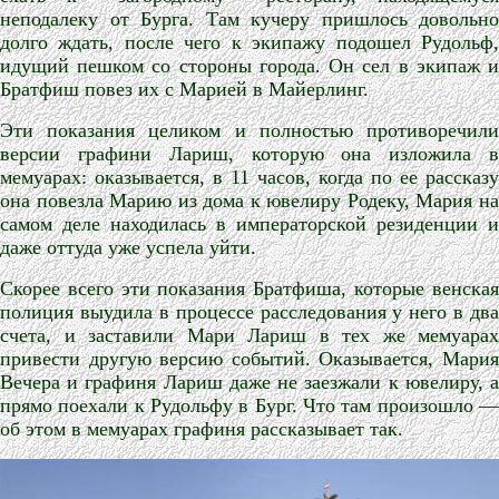
неподалеку от Бурга. Там кучеру пришлось довольно
долго ждать, после чего к экипажу подошел Рудольф,
идущий пешком со стороны города. Он сел в экипаж и
Братфиш повез их с Марией в Майерлинг.
Эти показания целиком и полностью противоречили
версии графини Лариш, которую она изложила в
мемуарах: оказывается, в 11 часов, когда по ее рассказу
она повезла Марию из дома к ювелиру Родеку, Мария на
самом деле находилась в императорской резиденции и
даже оттуда уже успела уйти.
Скорее всего эти показания Братфиша, которые венская
полиция выудила в процессе расследования у него в два
счета, и заставили Мари Лариш в тех же мемуарах
привести другую версию событий. Оказывается, Мария
Вечера и графиня Лариш даже не заезжали к ювелиру, а
прямо поехали к Рудольфу в Бург. Что там произошло —
об этом в мемуарах графиня рассказывает так.