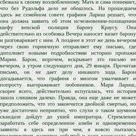
сбежала к своему возлюбленному. Мать и сама понимает,
что без Рудольфа дело не обошлось. На прошедшем
здесь же семейном совете графиня Лариш решает, что
она должна заявить об этом исчезновении-похищении
шефу венской полиции барону Краусу. Она
действительно из особняка Вечера наносит визит барону
и разговаривает с ним. А позднее в этот же день вечером
через свою горничную отправляет ему письмо, где
дополняет новыми подробностями историю пропажи
Марии. Барон, впрочем, вскрывает это письмо не
вечером, а утром следующего дня, 29 января. Прочитав
письмо, он не дает делу никакого хода. Барон
догадывается, что графиня о многом умалчивает и
попросту выгораживает любовников. Мари Лариш,
скорее всего, действительно испугалась, что история
зашла слишком далеко. Правда, она еще даже не может
предположить, что это закончится двойной смертью, но
уже достаточно неприятно, что слухи о таком шумном
скандале дойдут до ушей императора. Стремление
заработать себе определенное алиби и одновременно
заявить: я здесь ни при чем, я вовсю пыталась
предотвратить развитие событий и даже рассказала обо