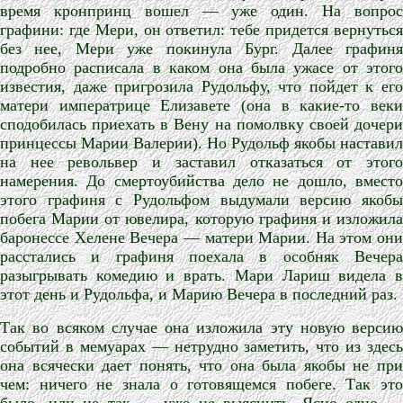
время кронпринц вошел — уже один. На вопрос
графини: где Мери, он ответил: тебе придется вернуться
без нее, Мери уже покинула Бург. Далее графиня
подробно расписала в каком она была ужасе от этого
известия, даже пригрозила Рудольфу, что пойдет к его
матери императрице Елизавете (она в какие-то веки
сподобилась приехать в Вену на помолвку своей дочери
принцессы Марии Валерии). Но Рудольф якобы наставил
на нее револьвер и заставил отказаться от этого
намерения. До смертоубийства дело не дошло, вместо
этого графиня с Рудольфом выдумали версию якобы
побега Марии от ювелира, которую графиня и изложила
баронессе Хелене Вечера — матери Марии. На этом они
расстались и графиня поехала в особняк Вечера
разыгрывать комедию и врать. Мари Лариш видела в
этот день и Рудольфа, и Марию Вечера в последний раз.
Так во всяком случае она изложила эту новую версию
событий в мемуарах — нетрудно заметить, что из здесь
она всячески дает понять, что она была якобы не при
чем: ничего не знала о готовящемся побеге. Так это