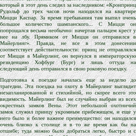
который в этот день следил за наследником: «Кронпринц
Рудольф до трех часов ночи находился на квартире
Мицци Каспар. За время пребывания там выпил очень
большое количество шампанского... С Мицци он
попрощался весьма необычно: начертав пальцем крест у
нее на лбу. Прямиком от Мицци он отправился в
Майерлинг». Правда, не все в этом донесении
соответствует действительности: принц не отправлялся
от Мицци в Майерлинг, он вернулся в императорскую
резиденцию Хофбург (Бург) и лишь оттуда на
следующий день отправился в свою роковую поездку.
Подготовка к поездке началась еще за неделю до
трагедии. Эта поездка на охоту в Майерлинг выглядит
незапланированной и стихийной, но скорее всего это
видимость. Майерлинг был не случайно выбран из всех
окрестных замков Вены. Этот небольшой охотничий
замок служил принцу укромным прибежищем, и еще у
него было и более важное преимущество: он находился
очень близко к столице и в то же время как бы на
отшибе; туда можно было добраться легко, быстро и с