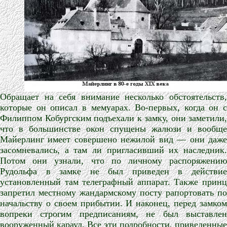
Обращает на себя внимание несколько обстоятельств,
которые он описал в мемуарах. Во-первых, когда он с
Филиппом Кобургским подъехали к замку, они заметили,
что в большинстве окон спущены жалюзи и вообще
Майерлинг имеет совершено нежилой вид — они даже
засомневались, а там ли пригласивший их наследник.
Потом они узнали, что по личному распоряжению
Рудольфа в замке не был приведен в действие
установленный там телеграфный аппарат. Также принц
запретил местному жандармскому посту рапортовать по
начальству о своем прибытии. И наконец, перед замком
вопреки строгим предписаниям, не был выставлен
вооруженный караул. Все эти подробности, приведенные