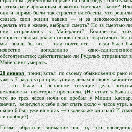
страстном девическом порыве на свою беду столкнулась
с этим разочарованным в жизни светским львом? Или
они и впрямь были так страстно влюблены, что решили
связать свои жизни навеки — и за невозможностью
сделать это в жизни, выбрали смерть? Но за смертью ли
они отправились в Майерлинг? Количество этих
вопросительных знаков основательно сократилось бы и
мы
знали бы все — или почти все — если было б
известно доподлинно одно-единственное
обстоятельство: действительно ли Рудольф отправился в
Майерлинг умирать.
28 января
принц встал
по своему обыкновению рано 
уже в 7 часов утра приступил к делам в своем кабинете
— это были в основном текущие дела, визиты
вежливости, некоторые просители. (Не стоит забывать,
что до трех часов ночи он пробыл у Мицци Каспар,
значит,
вернулся к себе и лег спать около 4 часов утра, а
около 6 был уже на ногах — сколько же он спал? И спал
ли вообще?)
Позже обратили внимание на то, что наследник,