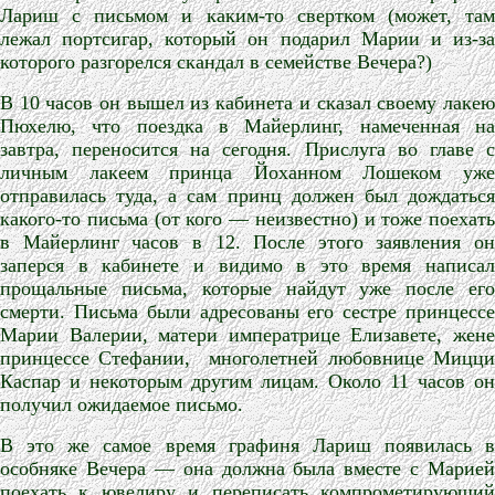
Лариш с письмом и каким-то свертком (может, там
лежал портсигар, который он подарил Марии и из-за
которого разгорелся скандал в семействе Вечера?)
В 10 часов он вышел из кабинета и сказал своему лакею
Пюхелю, что поездка в Майерлинг, намеченная на
завтра, переносится на сегодня. Прислуга во главе с
личным лакеем принца Йоханном Лошеком уже
отправилась туда, а сам принц должен был дождаться
какого-то письма (от кого — неизвестно) и тоже поехать
в Майерлинг часов в 12. После этого заявления он
заперся в кабинете и видимо в это время написал
прощальные письма, которые найдут уже после его
смерти. Письма были адресованы его сестре принцессе
Марии Валерии, матери императрице Елизавете, жене
принцессе Стефании,
многолетней любовнице Мицц
Каспар и некоторым другим лицам. Около 11 часов он
получил ожидаемое письмо.
В это же самое время графиня Лариш появилась в
особняке Вечера — она должна была вместе с Марией
поехать к ювелиру и переписать компрометирующий