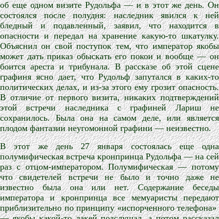
об еще одном визите Рудольфа — и в этот же день. Он
состоялся после полудня: наследник явился к ней
бледный и подавленный, заявил, что находится в
опасности и передал на хранение какую-то шкатулку.
Объяснил он свой поступок тем, что император якобы
может дать приказ обыскать его покои и вообще — он
боится ареста и трибунала. В рассказе об этой сцене
графиня ясно дает, что Рудольф запутался в каких-то
политических делах, и из-за этого ему грозит опасность.
В отличие от первого визита, никаких подтверждений
этой встречи наследника с графиней Лариш не
сохранилось. Была она на самом деле, или является
плодом фантазии неугомонной графини — неизвестно.
В этот же день 27 января состоялась еще одна
полумифическая встреча кронпринца Рудольфа — на сей
раз с отцом-императором. Полумифическая — потому
что свидетелей встречи не было и точно даже не
известно была она или нет. Содержание беседы
императора и кронпринца все мемуаристы передают
приблизительно по принципу «испорченного телефона»
— якобы какой-то лакей подслушал, а потом рассказал