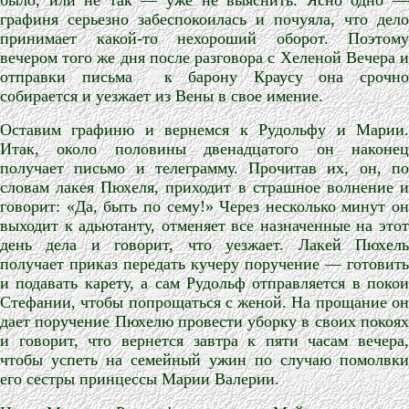
было, или не так — уже не выяснить. Ясно одно —
графиня серьезно забеспокоилась и почуяла, что дело
принимает какой-то нехороший оборот. Поэтому
вечером того же дня после разговора с Хеленой Вечера и
отправки письма
к барону Краусу она срочн
собирается и уезжает из Вены в свое имение.
Оставим графиню и вернемся к Рудольфу и Марии.
Итак, около половины двенадцатого он наконец
получает письмо и телеграмму. Прочитав их, он, по
словам лакея Пюхеля, приходит в страшное волнение и
говорит: «Да, быть по сему!» Через несколько минут он
выходит к адьютанту, отменяет все назначенные на этот
день дела и говорит, что уезжает. Лакей Пюхель
получает приказ передать кучеру поручение — готовить
и подавать карету, а сам Рудольф отправляется в покои
Стефании, чтобы попрощаться с женой. На прощание он
дает поручение Пюхелю провести уборку в своих покоях
и говорит, что вернется завтра к пяти часам вечера,
чтобы успеть на семейный ужин по случаю помолвки
его сестры принцессы Марии Валерии.